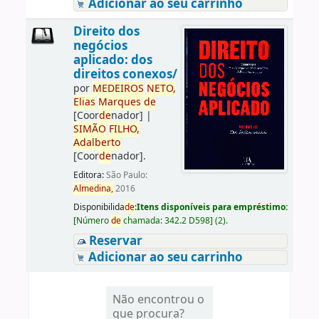
Adicionar ao seu carrinho
Direito dos
negócios
aplicado: dos
direitos conexos/
por
ME
DE
IROS
NETO,
Elias
Marques
de
[Coor
de
nador]
|
SIMÃO
FILHO,
Adalberto
[Coor
de
nador]
.
Editora:
São Paulo:
Almedina,
2016
Disponibilida
de
:
Itens disponíveis para empréstimo:
[
Número
de
chamada:
342.2 D598
]
(2).
Reservar
Adicionar ao seu carrinho
Não encontrou o
que procura?