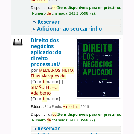
Almedina,
2015
Disponibilida
de
:
Itens disponíveis para empréstimo:
[
Número
de
chamada:
342.2 D598
]
(2).
Reservar
Adicionar ao seu carrinho
Direito dos
negócios
aplicado: do
direito
processual/
por
ME
DE
IROS
NETO,
Elias
Marques
de
[Coor
de
nador]
|
SIMÃO
FILHO,
Adalberto
[Coor
de
nador]
.
Editora:
São Paulo:
Almedina,
2016
Disponibilida
de
:
Itens disponíveis para empréstimo:
[
Número
de
chamada:
342.2 D598
]
(2).
Reservar