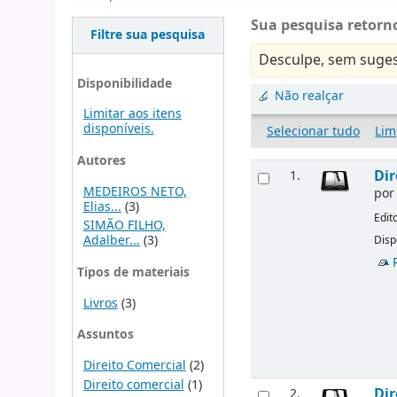
Sua pesquisa retorno
Filtre sua pesquisa
Desculpe, sem suges
Disponibilidade
Não realçar
Limitar aos itens
disponíveis.
Selecionar tudo
Lim
Autores
Dir
1.
MEDEIROS NETO,
po
Elias...
(3)
Edit
SIMÃO FILHO,
Adalber...
(3)
Disp
Tipos de materiais
Livros
(3)
Assuntos
Direito Comercial
(2)
Direito comercial
(1)
Dir
2.