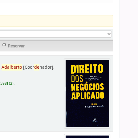
,
Adalberto
[Coor
de
nador]
.
D598
]
(2).