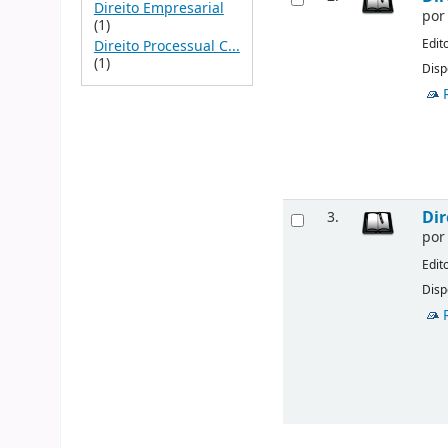
Direito Empresarial
po
(1)
Edit
Direito Processual C...
(1)
Disp
Dir
3.
po
Edit
Disp