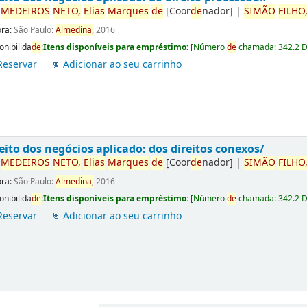
r
ME
DE
IROS
NETO,
Elias
Marques
de
[Coor
de
nador]
|
SIMÃO
FILHO
ora:
São Paulo:
Almedina,
2016
onibilida
de
:
Itens disponíveis para empréstimo:
[
Número
de
chamada:
342.2 
Reservar
Adicionar ao seu carrinho
eito dos negócios aplicado: dos direitos conexos/
r
ME
DE
IROS
NETO,
Elias
Marques
de
[Coor
de
nador]
|
SIMÃO
FILHO
ora:
São Paulo:
Almedina,
2016
onibilida
de
:
Itens disponíveis para empréstimo:
[
Número
de
chamada:
342.2 
Reservar
Adicionar ao seu carrinho