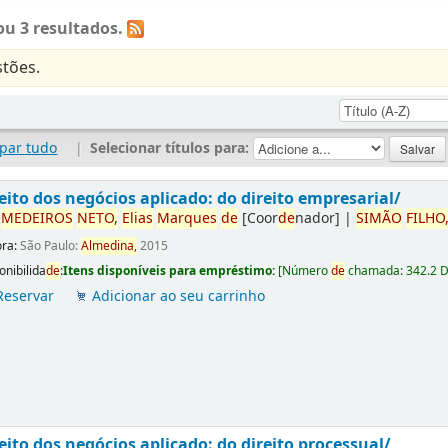
u 3 resultados.
tões.
par tudo
|
Selecionar títulos para:
eito dos negócios aplicado: do direito empresarial/
r
ME
DE
IROS
NETO,
Elias
Marques
de
[Coor
de
nador]
|
SIMÃO
FILHO
ora:
São Paulo:
Almedina,
2015
onibilida
de
:
Itens disponíveis para empréstimo:
[
Número
de
chamada:
342.2 
Reservar
Adicionar ao seu carrinho
eito dos negócios aplicado: do direito processual/