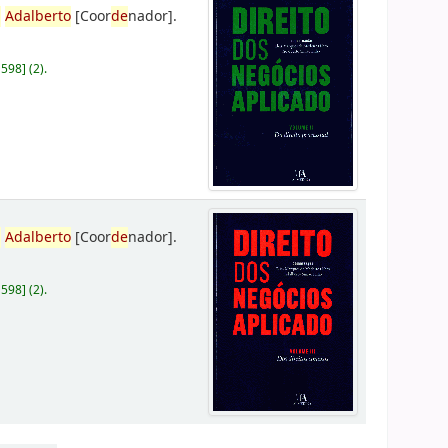
,
Adalberto
[Coor
de
nador]
.
D598
]
(2).
,
Adalberto
[Coor
de
nador]
.
D598
]
(2).