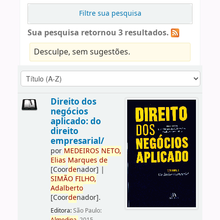
Filtre sua pesquisa
Sua pesquisa retornou 3 resultados.
Desculpe, sem sugestões.
Direito dos
negócios
aplicado: do
direito
empresarial/
por
ME
DE
IROS
NETO,
Elias
Marques
de
[Coor
de
nador]
|
SIMÃO
FILHO,
Adalberto
[Coor
de
nador]
.
Editora:
São Paulo: