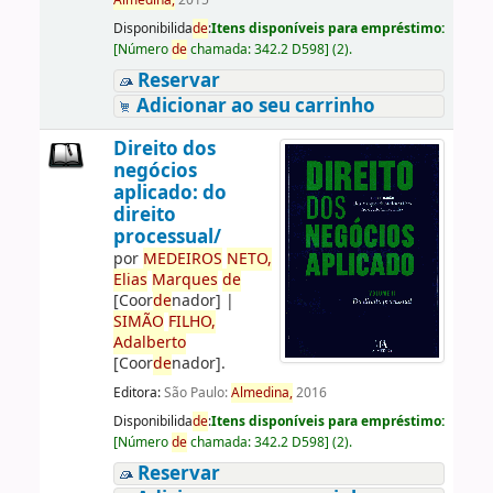
Almedina,
2015
Disponibilida
de
:
Itens disponíveis para empréstimo:
[
Número
de
chamada:
342.2 D598
]
(2).
Reservar
Adicionar ao seu carrinho
Direito dos
negócios
aplicado: do
direito
processual/
por
ME
DE
IROS
NETO,
Elias
Marques
de
[Coor
de
nador]
|
SIMÃO
FILHO,
Adalberto
[Coor
de
nador]
.
Editora:
São Paulo:
Almedina,
2016
Disponibilida
de
:
Itens disponíveis para empréstimo:
[
Número
de
chamada:
342.2 D598
]
(2).
Reservar