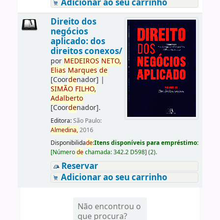
Adicionar ao seu carrinho
Direito dos
negócios
aplicado: dos
direitos conexos/
por
ME
DE
IROS
NETO,
Elias
Marques
de
[Coor
de
nador]
|
SIMÃO
FILHO,
Adalberto
[Coor
de
nador]
.
Editora:
São Paulo:
Almedina,
2016
Disponibilida
de
:
Itens disponíveis para empréstimo:
[
Número
de
chamada:
342.2 D598
]
(2).
Reservar
Adicionar ao seu carrinho
Não encontrou o
que procura?