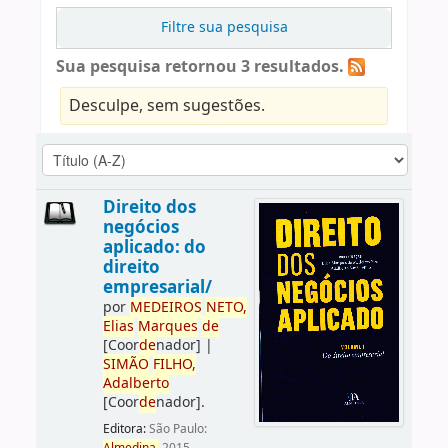
Filtre sua pesquisa
Sua pesquisa retornou 3 resultados.
Desculpe, sem sugestões.
Direito dos
negócios
aplicado: do
direito
empresarial/
por
ME
DE
IROS
NETO,
Elias
Marques
de
[Coor
de
nador]
|
SIMÃO
FILHO,
Adalberto
[Coor
de
nador]
.
Editora:
São Paulo: