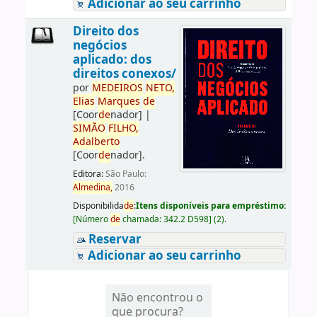
Adicionar ao seu carrinho
Direito dos
negócios
aplicado: dos
direitos conexos/
por
ME
DE
IROS
NETO,
Elias
Marques
de
[Coor
de
nador]
|
SIMÃO
FILHO,
Adalberto
[Coor
de
nador]
.
Editora:
São Paulo:
Almedina,
2016
Disponibilida
de
:
Itens disponíveis para empréstimo:
[
Número
de
chamada:
342.2 D598
]
(2).
Reservar
Adicionar ao seu carrinho
Não encontrou o
que procura?