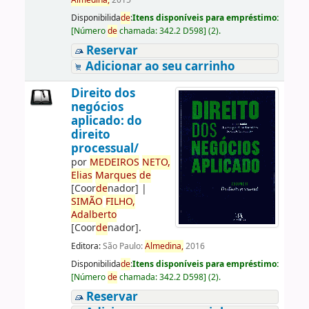
Almedina,
2015
Disponibilida
de
:
Itens disponíveis para empréstimo:
[
Número
de
chamada:
342.2 D598
]
(2).
Reservar
Adicionar ao seu carrinho
Direito dos
negócios
aplicado: do
direito
processual/
por
ME
DE
IROS
NETO,
Elias
Marques
de
[Coor
de
nador]
|
SIMÃO
FILHO,
Adalberto
[Coor
de
nador]
.
Editora:
São Paulo:
Almedina,
2016
Disponibilida
de
:
Itens disponíveis para empréstimo:
[
Número
de
chamada:
342.2 D598
]
(2).
Reservar