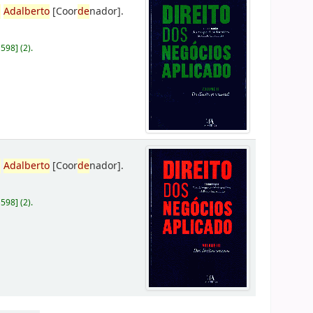
,
Adalberto
[Coor
de
nador]
.
D598
]
(2).
,
Adalberto
[Coor
de
nador]
.
D598
]
(2).