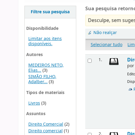
Sua pesquisa retorno
Filtre sua pesquisa
Desculpe, sem suges
Disponibilidade
Não realçar
Limitar aos itens
disponíveis.
Selecionar tudo
Lim
Autores
Dir
1.
MEDEIROS NETO,
po
Elias...
(3)
Edit
SIMÃO FILHO,
Adalber...
(3)
Disp
Tipos de materiais
Livros
(3)
Assuntos
Direito Comercial
(2)
Direito comercial
(1)
Dir
2.