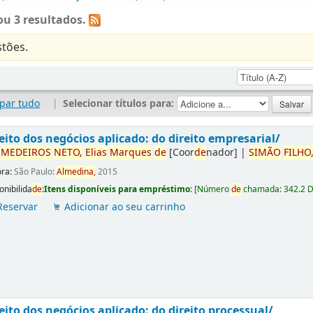
u 3 resultados.
tões.
par tudo
|
Selecionar títulos para:
eito dos negócios aplicado: do direito empresarial/
r
ME
DE
IROS
NETO,
Elias
Marques
de
[Coor
de
nador]
|
SIMÃO
FILHO
ora:
São Paulo:
Almedina,
2015
onibilida
de
:
Itens disponíveis para empréstimo:
[
Número
de
chamada:
342.2 
Reservar
Adicionar ao seu carrinho
eito dos negócios aplicado: do direito processual/