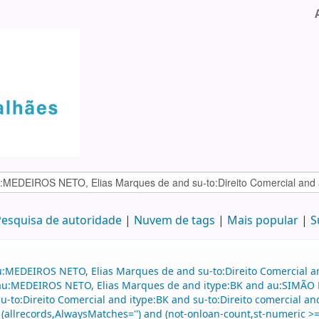
esquisa de autoridade
Nuvem de tags
Mais popular
S
au:MEDEIROS NETO, Elias Marques de and su-to:Direito Comercial
d au:MEDEIROS NETO, Elias Marques de and itype:BK and au:SIMÃO F
d su-to:Direito Comercial and itype:BK and su-to:Direito comercial
( (allrecords,AlwaysMatches='') and (not-onloan-count,st-numeric >= 