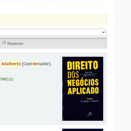
,
Adalberto
[Coor
de
nador]
.
D598
]
(2).