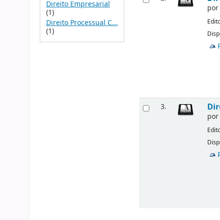
Direito Empresarial
po
(1)
Edit
Direito Processual C...
(1)
Disp
Dir
3.
po
Edit
Disp