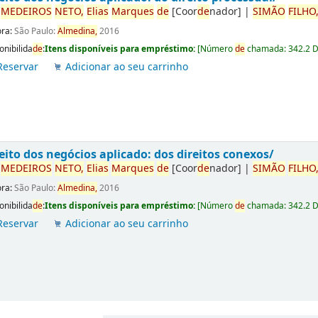
r
ME
DE
IROS
NETO,
Elias
Marques
de
[Coor
de
nador]
|
SIMÃO
FILHO
ora:
São Paulo:
Almedina,
2016
onibilida
de
:
Itens disponíveis para empréstimo:
[
Número
de
chamada:
342.2 
Reservar
Adicionar ao seu carrinho
eito dos negócios aplicado: dos direitos conexos/
r
ME
DE
IROS
NETO,
Elias
Marques
de
[Coor
de
nador]
|
SIMÃO
FILHO
ora:
São Paulo:
Almedina,
2016
onibilida
de
:
Itens disponíveis para empréstimo:
[
Número
de
chamada:
342.2 
Reservar
Adicionar ao seu carrinho