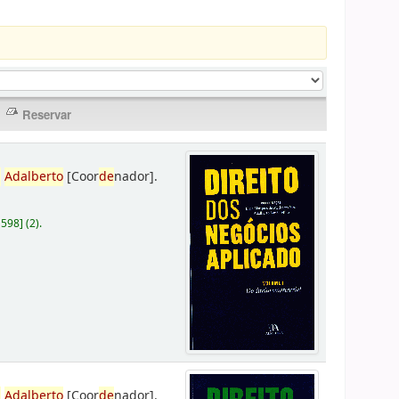
,
Adalberto
[Coor
de
nador]
.
D598
]
(2).
,
Adalberto
[Coor
de
nador]
.