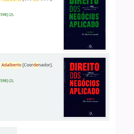
D598
]
(2).
,
Adalberto
[Coor
de
nador]
.
D598
]
(2).