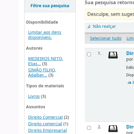
Sua pesquisa retorno
Filtre sua pesquisa
Desculpe, sem suges
Disponibilidade
Não realçar
Limitar aos itens
disponíveis.
Selecionar tudo
Lim
Autores
Dir
1.
MEDEIROS NETO,
po
Elias...
(3)
Edit
SIMÃO FILHO,
Adalber...
(3)
Disp
Tipos de materiais
Livros
(3)
Assuntos
Direito Comercial
(2)
Direito comercial
(1)
Dir
2.
Direito Empresarial
po