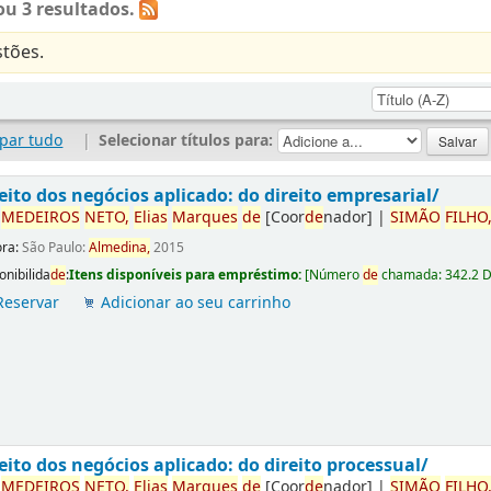
u 3 resultados.
tões.
par tudo
|
Selecionar títulos para:
eito dos negócios aplicado: do direito empresarial/
r
ME
DE
IROS
NETO,
Elias
Marques
de
[Coor
de
nador]
|
SIMÃO
FILHO
ora:
São Paulo:
Almedina,
2015
onibilida
de
:
Itens disponíveis para empréstimo:
[
Número
de
chamada:
342.2 
Reservar
Adicionar ao seu carrinho
eito dos negócios aplicado: do direito processual/
r
ME
DE
IROS
NETO,
Elias
Marques
de
[Coor
de
nador]
|
SIMÃO
FILHO