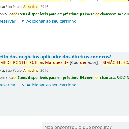
ora:
São Paulo:
Almedina,
2016
onibilida
de
:
Itens disponíveis para empréstimo:
[
Número
de
chamada:
342.2 
Reservar
Adicionar ao seu carrinho
eito dos negócios aplicado: dos direitos conexos/
r
ME
DE
IROS
NETO,
Elias
Marques
de
[Coor
de
nador]
|
SIMÃO
FILHO
ora:
São Paulo:
Almedina,
2016
onibilida
de
:
Itens disponíveis para empréstimo:
[
Número
de
chamada:
342.2 
Reservar
Adicionar ao seu carrinho
Não encontrou o que procura?