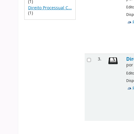
(1)
Edit
Direito Processual C...
(1)
Disp
Dir
3.
po
Edit
Disp