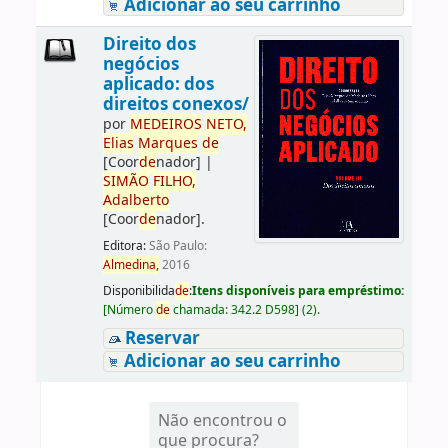
Adicionar ao seu carrinho
Direito dos
negócios
aplicado: dos
direitos conexos/
por
ME
DE
IROS
NETO,
Elias
Marques
de
[Coor
de
nador]
|
SIMÃO
FILHO,
Adalberto
[Coor
de
nador]
.
Editora:
São Paulo:
Almedina,
2016
Disponibilida
de
:
Itens disponíveis para empréstimo:
[
Número
de
chamada:
342.2 D598
]
(2).
Reservar
Adicionar ao seu carrinho
Não encontrou o
que procura?