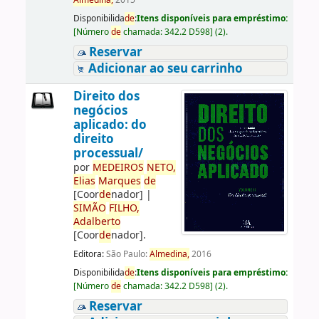
Almedina,
2015
Disponibilida
de
:
Itens disponíveis para empréstimo:
[
Número
de
chamada:
342.2 D598
]
(2).
Reservar
Adicionar ao seu carrinho
Direito dos
negócios
aplicado: do
direito
processual/
por
ME
DE
IROS
NETO,
Elias
Marques
de
[Coor
de
nador]
|
SIMÃO
FILHO,
Adalberto
[Coor
de
nador]
.
Editora:
São Paulo:
Almedina,
2016
Disponibilida
de
:
Itens disponíveis para empréstimo:
[
Número
de
chamada:
342.2 D598
]
(2).
Reservar