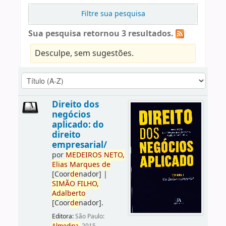
Filtre sua pesquisa
Sua pesquisa retornou 3 resultados.
Desculpe, sem sugestões.
Direito dos
negócios
aplicado: do
direito
empresarial/
por
ME
DE
IROS
NETO,
Elias
Marques
de
[Coor
de
nador]
|
SIMÃO
FILHO,
Adalberto
[Coor
de
nador]
.
Editora:
São Paulo: