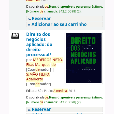
Almedina,
2015
Disponibilida
de
:
Itens disponíveis para empréstimo:
[
Número
de
chamada:
342.2 D598
]
(2).
Reservar
Adicionar ao seu carrinho
Direito dos
negócios
aplicado: do
direito
processual/
por
ME
DE
IROS
NETO,
Elias
Marques
de
[Coor
de
nador]
|
SIMÃO
FILHO,
Adalberto
[Coor
de
nador]
.
Editora:
São Paulo:
Almedina,
2016
Disponibilida
de
:
Itens disponíveis para empréstimo:
[
Número
de
chamada:
342.2 D598
]
(2).
Reservar