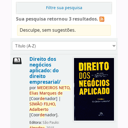
Filtre sua pesquisa
Sua pesquisa retornou 3 resultados.
Desculpe, sem sugestões.
Direito dos
negócios
aplicado: do
direito
empresarial/
por
ME
DE
IROS
NETO,
Elias
Marques
de
[Coor
de
nador]
|
SIMÃO
FILHO,
Adalberto
[Coor
de
nador]
.
Editora:
São Paulo: