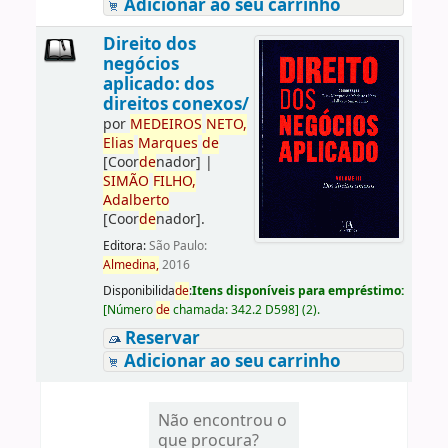
Adicionar ao seu carrinho
Direito dos
negócios
aplicado: dos
direitos conexos/
por
ME
DE
IROS
NETO,
Elias
Marques
de
[Coor
de
nador]
|
SIMÃO
FILHO,
Adalberto
[Coor
de
nador]
.
Editora:
São Paulo:
Almedina,
2016
Disponibilida
de
:
Itens disponíveis para empréstimo:
[
Número
de
chamada:
342.2 D598
]
(2).
Reservar
Adicionar ao seu carrinho
Não encontrou o
que procura?