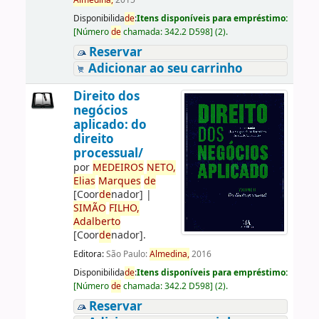
Almedina,
2015
Disponibilida
de
:
Itens disponíveis para empréstimo:
[
Número
de
chamada:
342.2 D598
]
(2).
Reservar
Adicionar ao seu carrinho
Direito dos
negócios
aplicado: do
direito
processual/
por
ME
DE
IROS
NETO,
Elias
Marques
de
[Coor
de
nador]
|
SIMÃO
FILHO,
Adalberto
[Coor
de
nador]
.
Editora:
São Paulo:
Almedina,
2016
Disponibilida
de
:
Itens disponíveis para empréstimo:
[
Número
de
chamada:
342.2 D598
]
(2).
Reservar