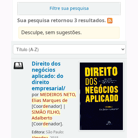
Filtre sua pesquisa
Sua pesquisa retornou 3 resultados.
Desculpe, sem sugestões.
Direito dos
negócios
aplicado: do
direito
empresarial/
por
ME
DE
IROS
NETO,
Elias
Marques
de
[Coor
de
nador]
|
SIMÃO
FILHO,
Adalberto
[Coor
de
nador]
.
Editora:
São Paulo: