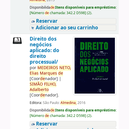
Almedina,
2015
Disponibilida
de
:
Itens disponíveis para empréstimo:
[
Número
de
chamada:
342.2 D598
]
(2).
Reservar
Adicionar ao seu carrinho
Direito dos
negócios
aplicado: do
direito
processual/
por
ME
DE
IROS
NETO,
Elias
Marques
de
[Coor
de
nador]
|
SIMÃO
FILHO,
Adalberto
[Coor
de
nador]
.
Editora:
São Paulo:
Almedina,
2016
Disponibilida
de
:
Itens disponíveis para empréstimo:
[
Número
de
chamada:
342.2 D598
]
(2).
Reservar