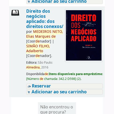
Adicionar ao seu carrinho
Direito dos
negócios
aplicado: dos
direitos conexos/
por
ME
DE
IROS
NETO,
Elias
Marques
de
[Coor
de
nador]
|
SIMÃO
FILHO,
Adalberto
[Coor
de
nador]
.
Editora:
São Paulo:
Almedina,
2016
Disponibilida
de
:
Itens disponíveis para empréstimo:
[
Número
de
chamada:
342.2 D598
]
(2).
Reservar
Adicionar ao seu carrinho
Não encontrou o
que procura?