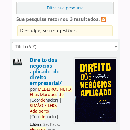
Filtre sua pesquisa
Sua pesquisa retornou 3 resultados.
Desculpe, sem sugestões.
Direito dos
negócios
aplicado: do
direito
empresarial/
por
ME
DE
IROS
NETO,
Elias
Marques
de
[Coor
de
nador]
|
SIMÃO
FILHO,
Adalberto
[Coor
de
nador]
.
Editora:
São Paulo: