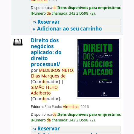
Almedina,
2015
Disponibilida
de
:
Itens disponíveis para empréstimo:
[
Número
de
chamada:
342.2 D598
]
(2).
Reservar
Adicionar ao seu carrinho
Direito dos
negócios
aplicado: do
direito
processual/
por
ME
DE
IROS
NETO,
Elias
Marques
de
[Coor
de
nador]
|
SIMÃO
FILHO,
Adalberto
[Coor
de
nador]
.
Editora:
São Paulo:
Almedina,
2016
Disponibilida
de
:
Itens disponíveis para empréstimo:
[
Número
de
chamada:
342.2 D598
]
(2).
Reservar