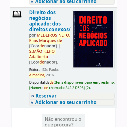
Adicionar ao seu carrinho
Direito dos
negócios
aplicado: dos
direitos conexos/
por
ME
DE
IROS
NETO,
Elias
Marques
de
[Coor
de
nador]
|
SIMÃO
FILHO,
Adalberto
[Coor
de
nador]
.
Editora:
São Paulo:
Almedina,
2016
Disponibilida
de
:
Itens disponíveis para empréstimo:
[
Número
de
chamada:
342.2 D598
]
(2).
Reservar
Adicionar ao seu carrinho
Não encontrou o
que procura?