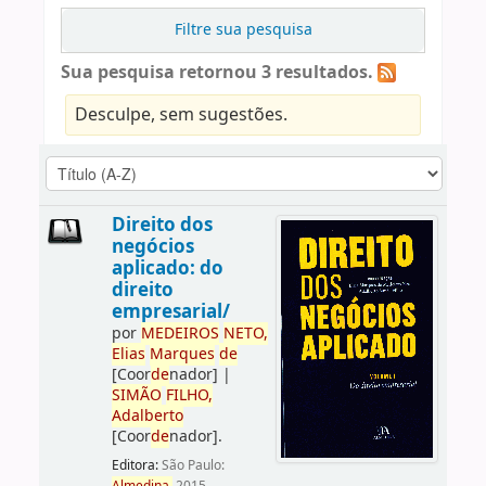
Filtre sua pesquisa
Sua pesquisa retornou 3 resultados.
Desculpe, sem sugestões.
Direito dos
negócios
aplicado: do
direito
empresarial/
por
ME
DE
IROS
NETO,
Elias
Marques
de
[Coor
de
nador]
|
SIMÃO
FILHO,
Adalberto
[Coor
de
nador]
.
Editora:
São Paulo: