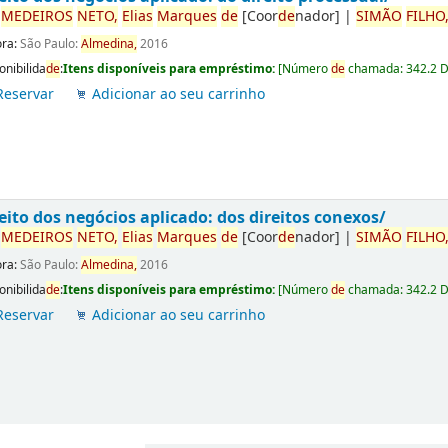
r
ME
DE
IROS
NETO,
Elias
Marques
de
[Coor
de
nador]
|
SIMÃO
FILHO
ora:
São Paulo:
Almedina,
2016
onibilida
de
:
Itens disponíveis para empréstimo:
[
Número
de
chamada:
342.2 
Reservar
Adicionar ao seu carrinho
eito dos negócios aplicado: dos direitos conexos/
r
ME
DE
IROS
NETO,
Elias
Marques
de
[Coor
de
nador]
|
SIMÃO
FILHO
ora:
São Paulo:
Almedina,
2016
onibilida
de
:
Itens disponíveis para empréstimo:
[
Número
de
chamada:
342.2 
Reservar
Adicionar ao seu carrinho