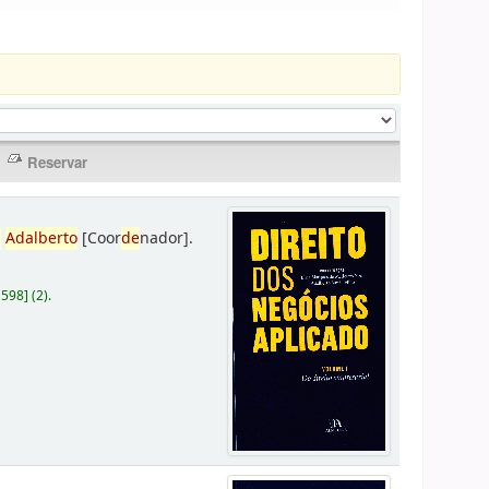
,
Adalberto
[Coor
de
nador]
.
D598
]
(2).