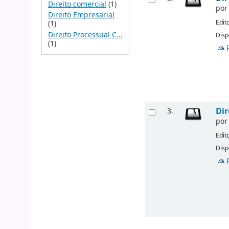
Direito comercial
(1)
po
Direito Empresarial
Edit
(1)
Direito Processual C...
Disp
(1)
Dir
3.
po
Edit
Disp