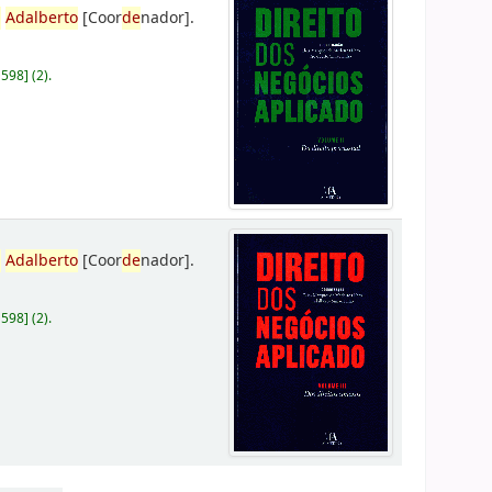
,
Adalberto
[Coor
de
nador]
.
D598
]
(2).
,
Adalberto
[Coor
de
nador]
.
D598
]
(2).