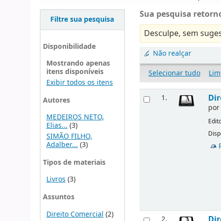
Sua pesquisa retorno
Filtre sua pesquisa
Desculpe, sem suges
Disponibilidade
Não realçar
Mostrando apenas
itens disponíveis
Selecionar tudo
Lim
Exibir todos os itens
Dir
1.
Autores
po
MEDEIROS NETO,
Edit
Elias...
(3)
Disp
SIMÃO FILHO,
Adalber...
(3)
Tipos de materiais
Livros
(3)
Assuntos
Direito Comercial
(2)
Dir
2.