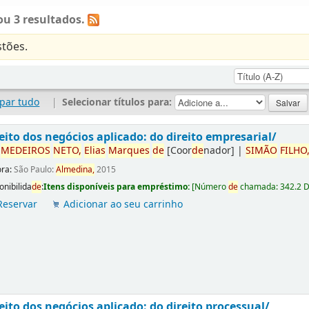
u 3 resultados.
tões.
par tudo
|
Selecionar títulos para:
eito dos negócios aplicado: do direito empresarial/
r
ME
DE
IROS
NETO,
Elias
Marques
de
[Coor
de
nador]
|
SIMÃO
FILHO
ora:
São Paulo:
Almedina,
2015
onibilida
de
:
Itens disponíveis para empréstimo:
[
Número
de
chamada:
342.2 
Reservar
Adicionar ao seu carrinho
eito dos negócios aplicado: do direito processual/