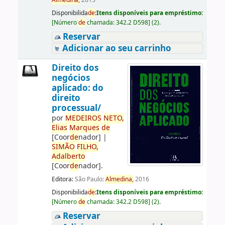
Almedina,
2015
Disponibilida
de
:
Itens disponíveis para empréstimo:
[
Número
de
chamada:
342.2 D598
]
(2).
Reservar
Adicionar ao seu carrinho
Direito dos
negócios
aplicado: do
direito
processual/
por
ME
DE
IROS
NETO,
Elias
Marques
de
[Coor
de
nador]
|
SIMÃO
FILHO,
Adalberto
[Coor
de
nador]
.
Editora:
São Paulo:
Almedina,
2016
Disponibilida
de
:
Itens disponíveis para empréstimo:
[
Número
de
chamada:
342.2 D598
]
(2).
Reservar