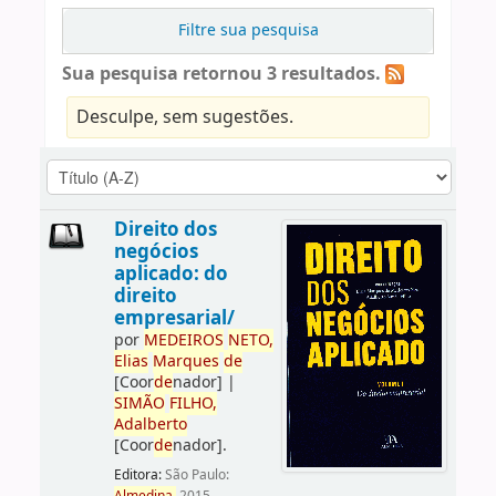
Filtre sua pesquisa
Sua pesquisa retornou 3 resultados.
Desculpe, sem sugestões.
Direito dos
negócios
aplicado: do
direito
empresarial/
por
ME
DE
IROS
NETO,
Elias
Marques
de
[Coor
de
nador]
|
SIMÃO
FILHO,
Adalberto
[Coor
de
nador]
.
Editora:
São Paulo: