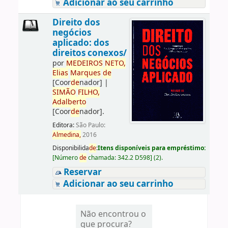
Adicionar ao seu carrinho
Direito dos
negócios
aplicado: dos
direitos conexos/
por
ME
DE
IROS
NETO,
Elias
Marques
de
[Coor
de
nador]
|
SIMÃO
FILHO,
Adalberto
[Coor
de
nador]
.
Editora:
São Paulo:
Almedina,
2016
Disponibilida
de
:
Itens disponíveis para empréstimo:
[
Número
de
chamada:
342.2 D598
]
(2).
Reservar
Adicionar ao seu carrinho
Não encontrou o
que procura?