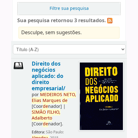
Filtre sua pesquisa
Sua pesquisa retornou 3 resultados.
Desculpe, sem sugestões.
Direito dos
negócios
aplicado: do
direito
empresarial/
por
ME
DE
IROS
NETO,
Elias
Marques
de
[Coor
de
nador]
|
SIMÃO
FILHO,
Adalberto
[Coor
de
nador]
.
Editora:
São Paulo: