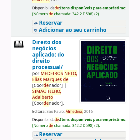
Almedina,
2015
Disponibilida
de
:
Itens disponíveis para empréstimo:
[
Número
de
chamada:
342.2 D598
]
(2).
Reservar
Adicionar ao seu carrinho
Direito dos
negócios
aplicado: do
direito
processual/
por
ME
DE
IROS
NETO,
Elias
Marques
de
[Coor
de
nador]
|
SIMÃO
FILHO,
Adalberto
[Coor
de
nador]
.
Editora:
São Paulo:
Almedina,
2016
Disponibilida
de
:
Itens disponíveis para empréstimo:
[
Número
de
chamada:
342.2 D598
]
(2).
Reservar