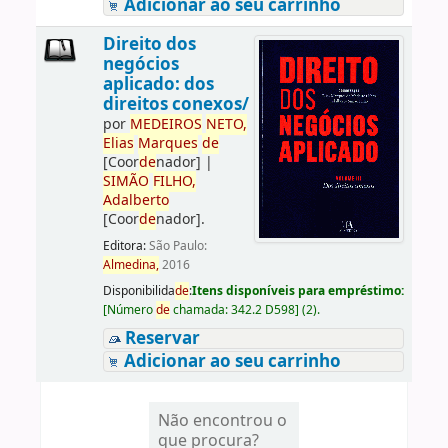
Adicionar ao seu carrinho
Direito dos
negócios
aplicado: dos
direitos conexos/
por
ME
DE
IROS
NETO,
Elias
Marques
de
[Coor
de
nador]
|
SIMÃO
FILHO,
Adalberto
[Coor
de
nador]
.
Editora:
São Paulo:
Almedina,
2016
Disponibilida
de
:
Itens disponíveis para empréstimo:
[
Número
de
chamada:
342.2 D598
]
(2).
Reservar
Adicionar ao seu carrinho
Não encontrou o
que procura?