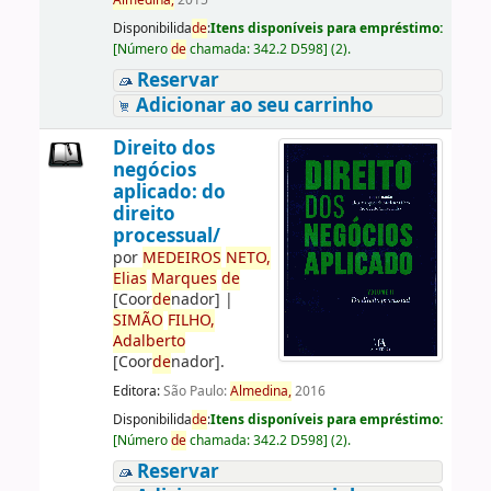
Almedina,
2015
Disponibilida
de
:
Itens disponíveis para empréstimo:
[
Número
de
chamada:
342.2 D598
]
(2).
Reservar
Adicionar ao seu carrinho
Direito dos
negócios
aplicado: do
direito
processual/
por
ME
DE
IROS
NETO,
Elias
Marques
de
[Coor
de
nador]
|
SIMÃO
FILHO,
Adalberto
[Coor
de
nador]
.
Editora:
São Paulo:
Almedina,
2016
Disponibilida
de
:
Itens disponíveis para empréstimo:
[
Número
de
chamada:
342.2 D598
]
(2).
Reservar