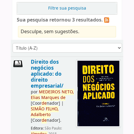
Filtre sua pesquisa
Sua pesquisa retornou 3 resultados.
Desculpe, sem sugestões.
Direito dos
negócios
aplicado: do
direito
empresarial/
por
ME
DE
IROS
NETO,
Elias
Marques
de
[Coor
de
nador]
|
SIMÃO
FILHO,
Adalberto
[Coor
de
nador]
.
Editora:
São Paulo: