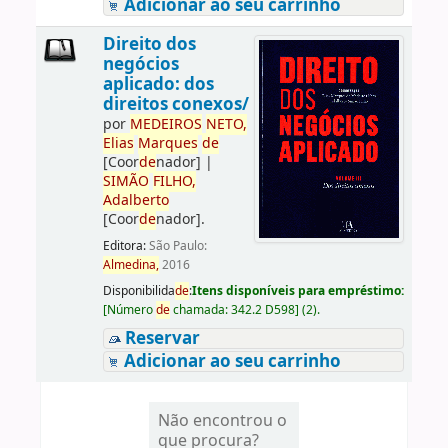
Adicionar ao seu carrinho
Direito dos
negócios
aplicado: dos
direitos conexos/
por
ME
DE
IROS
NETO,
Elias
Marques
de
[Coor
de
nador]
|
SIMÃO
FILHO,
Adalberto
[Coor
de
nador]
.
Editora:
São Paulo:
Almedina,
2016
Disponibilida
de
:
Itens disponíveis para empréstimo:
[
Número
de
chamada:
342.2 D598
]
(2).
Reservar
Adicionar ao seu carrinho
Não encontrou o
que procura?