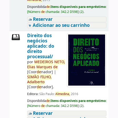
Almedina,
2015
Disponibilida
de
:
Itens disponíveis para empréstimo:
[
Número
de
chamada:
342.2 D598
]
(2).
Reservar
Adicionar ao seu carrinho
Direito dos
negócios
aplicado: do
direito
processual/
por
ME
DE
IROS
NETO,
Elias
Marques
de
[Coor
de
nador]
|
SIMÃO
FILHO,
Adalberto
[Coor
de
nador]
.
Editora:
São Paulo:
Almedina,
2016
Disponibilida
de
:
Itens disponíveis para empréstimo:
[
Número
de
chamada:
342.2 D598
]
(2).
Reservar