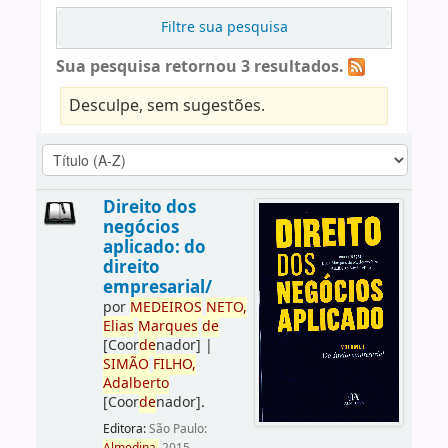
Filtre sua pesquisa
Sua pesquisa retornou 3 resultados.
Desculpe, sem sugestões.
Direito dos
negócios
aplicado: do
direito
empresarial/
por
ME
DE
IROS
NETO,
Elias
Marques
de
[Coor
de
nador]
|
SIMÃO
FILHO,
Adalberto
[Coor
de
nador]
.
Editora:
São Paulo: