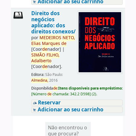
Adicionar ao seu carrinho
Direito dos
negócios
aplicado: dos
direitos conexos/
por
ME
DE
IROS
NETO,
Elias
Marques
de
[Coor
de
nador]
|
SIMÃO
FILHO,
Adalberto
[Coor
de
nador]
.
Editora:
São Paulo:
Almedina,
2016
Disponibilida
de
:
Itens disponíveis para empréstimo:
[
Número
de
chamada:
342.2 D598
]
(2).
Reservar
Adicionar ao seu carrinho
Não encontrou o
que procura?