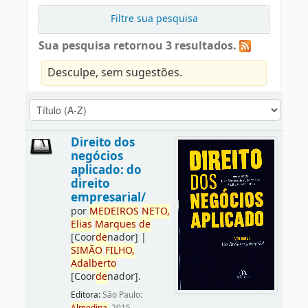
Filtre sua pesquisa
Sua pesquisa retornou 3 resultados.
Desculpe, sem sugestões.
Direito dos
negócios
aplicado: do
direito
empresarial/
por
ME
DE
IROS
NETO,
Elias
Marques
de
[Coor
de
nador]
|
SIMÃO
FILHO,
Adalberto
[Coor
de
nador]
.
Editora:
São Paulo: