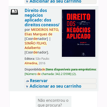
Adicionar ao seu carrinho
Direito dos
negócios
aplicado: dos
direitos conexos/
por
ME
DE
IROS
NETO,
Elias
Marques
de
[Coor
de
nador]
|
SIMÃO
FILHO,
Adalberto
[Coor
de
nador]
.
Editora:
São Paulo:
Almedina,
2016
Disponibilida
de
:
Itens disponíveis para empréstimo:
[
Número
de
chamada:
342.2 D598
]
(2).
Reservar
Adicionar ao seu carrinho
Não encontrou o
que procura?