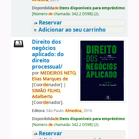
Almedina,
2015
Disponibilida
de
:
Itens disponíveis para empréstimo:
[
Número
de
chamada:
342.2 D598
]
(2).
Reservar
Adicionar ao seu carrinho
Direito dos
negócios
aplicado: do
direito
processual/
por
ME
DE
IROS
NETO,
Elias
Marques
de
[Coor
de
nador]
|
SIMÃO
FILHO,
Adalberto
[Coor
de
nador]
.
Editora:
São Paulo:
Almedina,
2016
Disponibilida
de
:
Itens disponíveis para empréstimo:
[
Número
de
chamada:
342.2 D598
]
(2).
Reservar