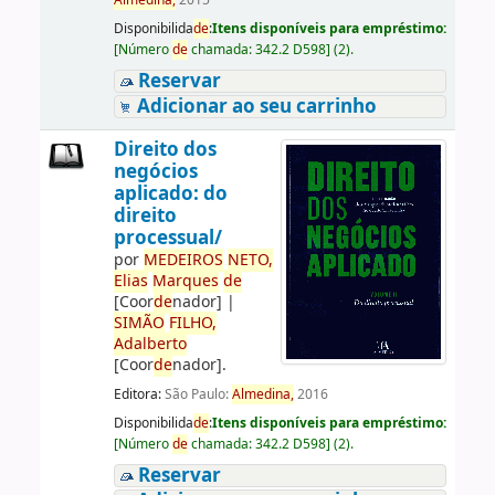
Almedina,
2015
Disponibilida
de
:
Itens disponíveis para empréstimo:
[
Número
de
chamada:
342.2 D598
]
(2).
Reservar
Adicionar ao seu carrinho
Direito dos
negócios
aplicado: do
direito
processual/
por
ME
DE
IROS
NETO,
Elias
Marques
de
[Coor
de
nador]
|
SIMÃO
FILHO,
Adalberto
[Coor
de
nador]
.
Editora:
São Paulo:
Almedina,
2016
Disponibilida
de
:
Itens disponíveis para empréstimo:
[
Número
de
chamada:
342.2 D598
]
(2).
Reservar