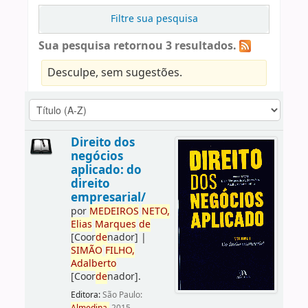
Filtre sua pesquisa
Sua pesquisa retornou 3 resultados.
Desculpe, sem sugestões.
Direito dos
negócios
aplicado: do
direito
empresarial/
por
ME
DE
IROS
NETO,
Elias
Marques
de
[Coor
de
nador]
|
SIMÃO
FILHO,
Adalberto
[Coor
de
nador]
.
Editora:
São Paulo: