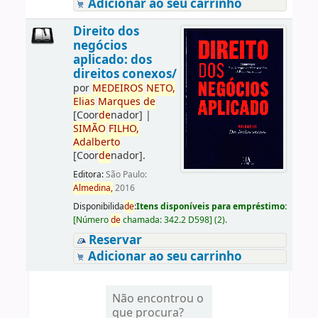
Adicionar ao seu carrinho
Direito dos
negócios
aplicado: dos
direitos conexos/
por
ME
DE
IROS
NETO,
Elias
Marques
de
[Coor
de
nador]
|
SIMÃO
FILHO,
Adalberto
[Coor
de
nador]
.
Editora:
São Paulo:
Almedina,
2016
Disponibilida
de
:
Itens disponíveis para empréstimo:
[
Número
de
chamada:
342.2 D598
]
(2).
Reservar
Adicionar ao seu carrinho
Não encontrou o
que procura?