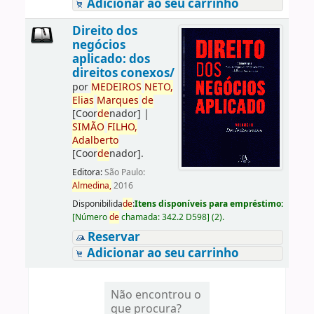
Adicionar ao seu carrinho
Direito dos
negócios
aplicado: dos
direitos conexos/
por
ME
DE
IROS
NETO,
Elias
Marques
de
[Coor
de
nador]
|
SIMÃO
FILHO,
Adalberto
[Coor
de
nador]
.
Editora:
São Paulo:
Almedina,
2016
Disponibilida
de
:
Itens disponíveis para empréstimo:
[
Número
de
chamada:
342.2 D598
]
(2).
Reservar
Adicionar ao seu carrinho
Não encontrou o
que procura?