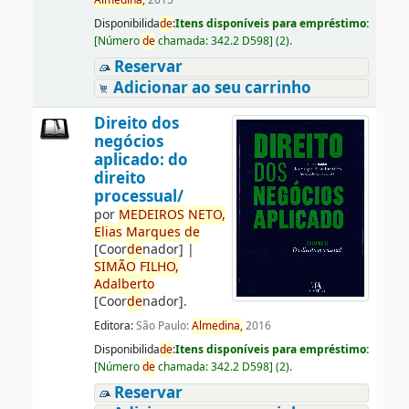
Almedina,
2015
Disponibilida
de
:
Itens disponíveis para empréstimo:
[
Número
de
chamada:
342.2 D598
]
(2).
Reservar
Adicionar ao seu carrinho
Direito dos
negócios
aplicado: do
direito
processual/
por
ME
DE
IROS
NETO,
Elias
Marques
de
[Coor
de
nador]
|
SIMÃO
FILHO,
Adalberto
[Coor
de
nador]
.
Editora:
São Paulo:
Almedina,
2016
Disponibilida
de
:
Itens disponíveis para empréstimo:
[
Número
de
chamada:
342.2 D598
]
(2).
Reservar