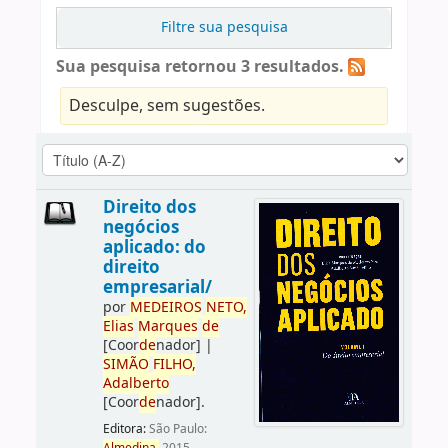
Filtre sua pesquisa
Sua pesquisa retornou 3 resultados.
Desculpe, sem sugestões.
Direito dos
negócios
aplicado: do
direito
empresarial/
por
ME
DE
IROS
NETO,
Elias
Marques
de
[Coor
de
nador]
|
SIMÃO
FILHO,
Adalberto
[Coor
de
nador]
.
Editora:
São Paulo: