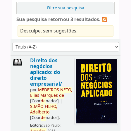
Filtre sua pesquisa
Sua pesquisa retornou 3 resultados.
Desculpe, sem sugestões.
Direito dos
negócios
aplicado: do
direito
empresarial/
por
ME
DE
IROS
NETO,
Elias
Marques
de
[Coor
de
nador]
|
SIMÃO
FILHO,
Adalberto
[Coor
de
nador]
.
Editora:
São Paulo: