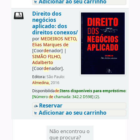
Adicionar ao seu carrinho
Direito dos
negócios
aplicado: dos
direitos conexos/
por
ME
DE
IROS
NETO,
Elias
Marques
de
[Coor
de
nador]
|
SIMÃO
FILHO,
Adalberto
[Coor
de
nador]
.
Editora:
São Paulo:
Almedina,
2016
Disponibilida
de
:
Itens disponíveis para empréstimo:
[
Número
de
chamada:
342.2 D598
]
(2).
Reservar
Adicionar ao seu carrinho
Não encontrou o
que procura?