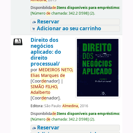
Almedina,
2015
Disponibilida
de
:
Itens disponíveis para empréstimo:
[
Número
de
chamada:
342.2 D598
]
(2).
Reservar
Adicionar ao seu carrinho
Direito dos
negócios
aplicado: do
direito
processual/
por
ME
DE
IROS
NETO,
Elias
Marques
de
[Coor
de
nador]
|
SIMÃO
FILHO,
Adalberto
[Coor
de
nador]
.
Editora:
São Paulo:
Almedina,
2016
Disponibilida
de
:
Itens disponíveis para empréstimo:
[
Número
de
chamada:
342.2 D598
]
(2).
Reservar