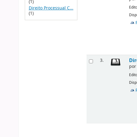
(1)
Edit
Direito Processual C...
(1)
Disp
Dir
3.
po
Edit
Disp