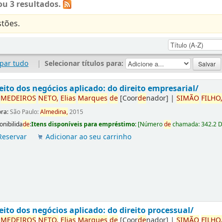
u 3 resultados.
tões.
par tudo
|
Selecionar títulos para:
eito dos negócios aplicado: do direito empresarial/
r
ME
DE
IROS
NETO,
Elias
Marques
de
[Coor
de
nador]
|
SIMÃO
FILHO
ora:
São Paulo:
Almedina,
2015
onibilida
de
:
Itens disponíveis para empréstimo:
[
Número
de
chamada:
342.2 
Reservar
Adicionar ao seu carrinho
eito dos negócios aplicado: do direito processual/
r
ME
DE
IROS
NETO,
Elias
Marques
de
[Coor
de
nador]
|
SIMÃO
FILHO