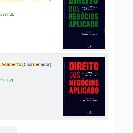
D598
]
(2).
,
Adalberto
[Coor
de
nador]
.
D598
]
(2).