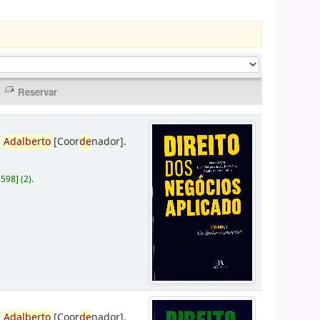
,
Adalberto
[Coor
de
nador]
.
D598
]
(2).
,
Adalberto
[Coor
de
nador]
.