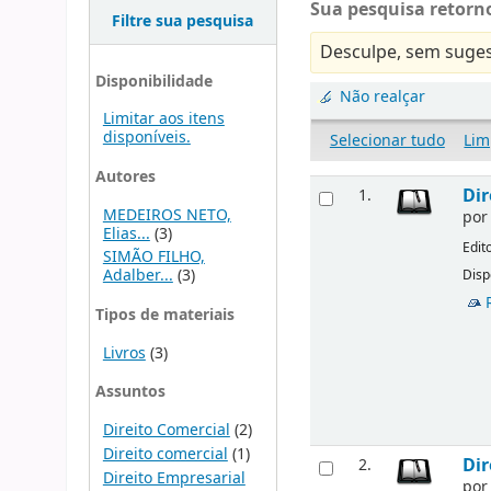
Sua pesquisa retorno
Filtre sua pesquisa
Desculpe, sem suges
Disponibilidade
Não realçar
Limitar aos itens
disponíveis.
Selecionar tudo
Lim
Autores
Dir
1.
MEDEIROS NETO,
po
Elias...
(3)
Edit
SIMÃO FILHO,
Adalber...
(3)
Disp
Tipos de materiais
Livros
(3)
Assuntos
Direito Comercial
(2)
Direito comercial
(1)
Dir
2.
Direito Empresarial
po