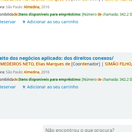
ora:
São Paulo:
Almedina,
2016
onibilida
de
:
Itens disponíveis para empréstimo:
[
Número
de
chamada:
342.2 
Reservar
Adicionar ao seu carrinho
eito dos negócios aplicado: dos direitos conexos/
r
ME
DE
IROS
NETO,
Elias
Marques
de
[Coor
de
nador]
|
SIMÃO
FILHO
ora:
São Paulo:
Almedina,
2016
onibilida
de
:
Itens disponíveis para empréstimo:
[
Número
de
chamada:
342.2 
Reservar
Adicionar ao seu carrinho
Não encontrou o que procura?