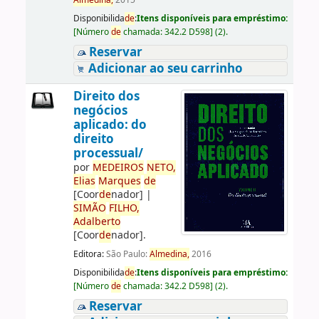
Almedina,
2015
Disponibilida
de
:
Itens disponíveis para empréstimo:
[
Número
de
chamada:
342.2 D598
]
(2).
Reservar
Adicionar ao seu carrinho
Direito dos
negócios
aplicado: do
direito
processual/
por
ME
DE
IROS
NETO,
Elias
Marques
de
[Coor
de
nador]
|
SIMÃO
FILHO,
Adalberto
[Coor
de
nador]
.
Editora:
São Paulo:
Almedina,
2016
Disponibilida
de
:
Itens disponíveis para empréstimo:
[
Número
de
chamada:
342.2 D598
]
(2).
Reservar