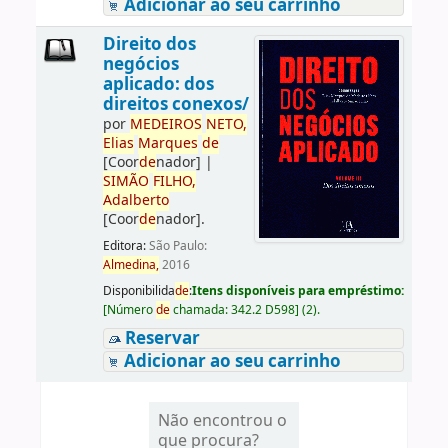
Adicionar ao seu carrinho
Direito dos
negócios
aplicado: dos
direitos conexos/
por
ME
DE
IROS
NETO,
Elias
Marques
de
[Coor
de
nador]
|
SIMÃO
FILHO,
Adalberto
[Coor
de
nador]
.
Editora:
São Paulo:
Almedina,
2016
Disponibilida
de
:
Itens disponíveis para empréstimo:
[
Número
de
chamada:
342.2 D598
]
(2).
Reservar
Adicionar ao seu carrinho
Não encontrou o
que procura?