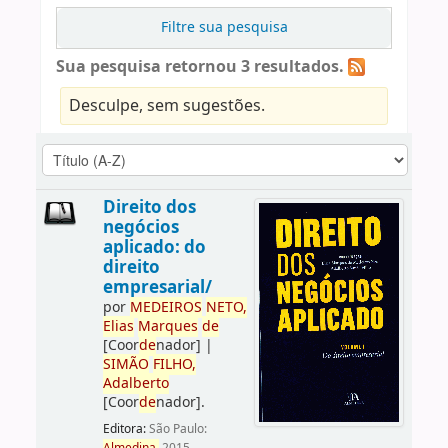
Filtre sua pesquisa
Sua pesquisa retornou 3 resultados.
Desculpe, sem sugestões.
Direito dos
negócios
aplicado: do
direito
empresarial/
por
ME
DE
IROS
NETO,
Elias
Marques
de
[Coor
de
nador]
|
SIMÃO
FILHO,
Adalberto
[Coor
de
nador]
.
Editora:
São Paulo: