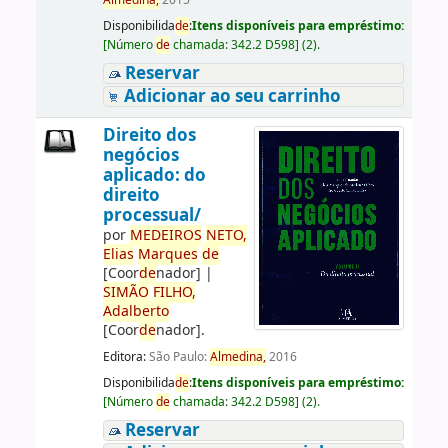
Almedina,
2015
Disponibilida
de
:
Itens disponíveis para empréstimo:
[
Número
de
chamada:
342.2 D598
]
(2).
Reservar
Adicionar ao seu carrinho
Direito dos
negócios
aplicado: do
direito
processual/
por
ME
DE
IROS
NETO,
Elias
Marques
de
[Coor
de
nador]
|
SIMÃO
FILHO,
Adalberto
[Coor
de
nador]
.
Editora:
São Paulo:
Almedina,
2016
Disponibilida
de
:
Itens disponíveis para empréstimo:
[
Número
de
chamada:
342.2 D598
]
(2).
Reservar