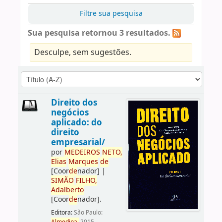
Filtre sua pesquisa
Sua pesquisa retornou 3 resultados.
Desculpe, sem sugestões.
Direito dos
negócios
aplicado: do
direito
empresarial/
por
ME
DE
IROS
NETO,
Elias
Marques
de
[Coor
de
nador]
|
SIMÃO
FILHO,
Adalberto
[Coor
de
nador]
.
Editora:
São Paulo: