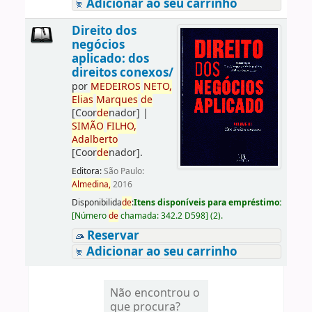
Adicionar ao seu carrinho
Direito dos
negócios
aplicado: dos
direitos conexos/
por
ME
DE
IROS
NETO,
Elias
Marques
de
[Coor
de
nador]
|
SIMÃO
FILHO,
Adalberto
[Coor
de
nador]
.
Editora:
São Paulo:
Almedina,
2016
Disponibilida
de
:
Itens disponíveis para empréstimo:
[
Número
de
chamada:
342.2 D598
]
(2).
Reservar
Adicionar ao seu carrinho
Não encontrou o
que procura?