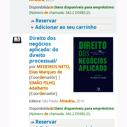
Almedina,
2015
Disponibilida
de
:
Itens disponíveis para empréstimo:
[
Número
de
chamada:
342.2 D598
]
(2).
Reservar
Adicionar ao seu carrinho
Direito dos
negócios
aplicado: do
direito
processual/
por
ME
DE
IROS
NETO,
Elias
Marques
de
[Coor
de
nador]
|
SIMÃO
FILHO,
Adalberto
[Coor
de
nador]
.
Editora:
São Paulo:
Almedina,
2016
Disponibilida
de
:
Itens disponíveis para empréstimo:
[
Número
de
chamada:
342.2 D598
]
(2).
Reservar