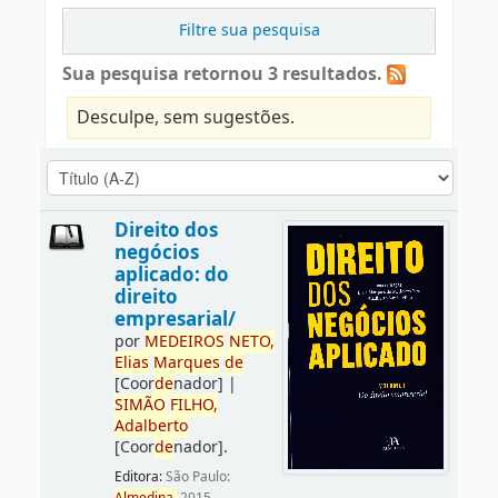
Filtre sua pesquisa
Sua pesquisa retornou 3 resultados.
Desculpe, sem sugestões.
Direito dos
negócios
aplicado: do
direito
empresarial/
por
ME
DE
IROS
NETO,
Elias
Marques
de
[Coor
de
nador]
|
SIMÃO
FILHO,
Adalberto
[Coor
de
nador]
.
Editora:
São Paulo: