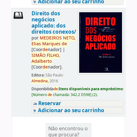
Adicionar ao seu carrinho
Direito dos
negócios
aplicado: dos
direitos conexos/
por
ME
DE
IROS
NETO,
Elias
Marques
de
[Coor
de
nador]
|
SIMÃO
FILHO,
Adalberto
[Coor
de
nador]
.
Editora:
São Paulo:
Almedina,
2016
Disponibilida
de
:
Itens disponíveis para empréstimo:
[
Número
de
chamada:
342.2 D598
]
(2).
Reservar
Adicionar ao seu carrinho
Não encontrou o
que procura?