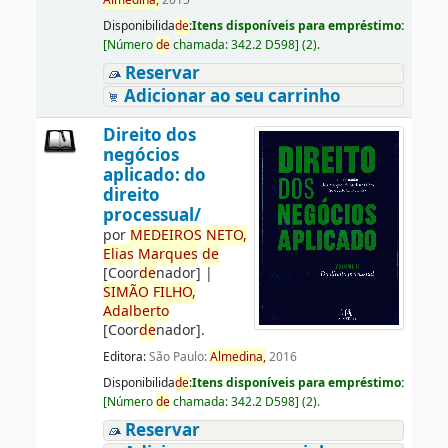
Almedina,
2015
Disponibilida
de
:
Itens disponíveis para empréstimo:
[
Número
de
chamada:
342.2 D598
]
(2).
Reservar
Adicionar ao seu carrinho
Direito dos
negócios
aplicado: do
direito
processual/
por
ME
DE
IROS
NETO,
Elias
Marques
de
[Coor
de
nador]
|
SIMÃO
FILHO,
Adalberto
[Coor
de
nador]
.
Editora:
São Paulo:
Almedina,
2016
Disponibilida
de
:
Itens disponíveis para empréstimo:
[
Número
de
chamada:
342.2 D598
]
(2).
Reservar