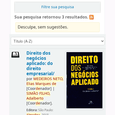
Filtre sua pesquisa
Sua pesquisa retornou 3 resultados.
Desculpe, sem sugestões.
Direito dos
negócios
aplicado: do
direito
empresarial/
por
ME
DE
IROS
NETO,
Elias
Marques
de
[Coor
de
nador]
|
SIMÃO
FILHO,
Adalberto
[Coor
de
nador]
.
Editora:
São Paulo: