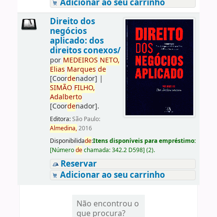
Adicionar ao seu carrinho
Direito dos
negócios
aplicado: dos
direitos conexos/
por
ME
DE
IROS
NETO,
Elias
Marques
de
[Coor
de
nador]
|
SIMÃO
FILHO,
Adalberto
[Coor
de
nador]
.
Editora:
São Paulo:
Almedina,
2016
Disponibilida
de
:
Itens disponíveis para empréstimo:
[
Número
de
chamada:
342.2 D598
]
(2).
Reservar
Adicionar ao seu carrinho
Não encontrou o
que procura?