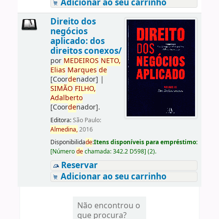
Adicionar ao seu carrinho
Direito dos
negócios
aplicado: dos
direitos conexos/
por
ME
DE
IROS
NETO,
Elias
Marques
de
[Coor
de
nador]
|
SIMÃO
FILHO,
Adalberto
[Coor
de
nador]
.
Editora:
São Paulo:
Almedina,
2016
Disponibilida
de
:
Itens disponíveis para empréstimo:
[
Número
de
chamada:
342.2 D598
]
(2).
Reservar
Adicionar ao seu carrinho
Não encontrou o
que procura?