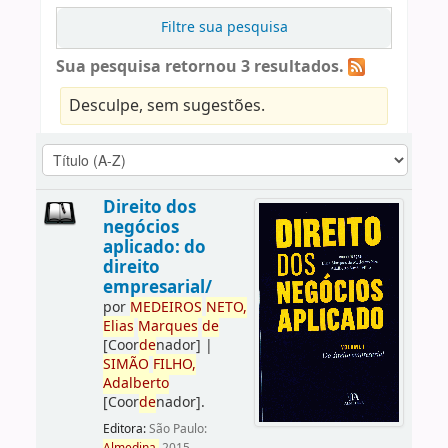
Filtre sua pesquisa
Sua pesquisa retornou 3 resultados.
Desculpe, sem sugestões.
Direito dos
negócios
aplicado: do
direito
empresarial/
por
ME
DE
IROS
NETO,
Elias
Marques
de
[Coor
de
nador]
|
SIMÃO
FILHO,
Adalberto
[Coor
de
nador]
.
Editora:
São Paulo: