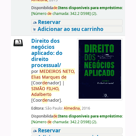
Almedina,
2015
Disponibilida
de
:
Itens disponíveis para empréstimo:
[
Número
de
chamada:
342.2 D598
]
(2).
Reservar
Adicionar ao seu carrinho
Direito dos
negócios
aplicado: do
direito
processual/
por
ME
DE
IROS
NETO,
Elias
Marques
de
[Coor
de
nador]
|
SIMÃO
FILHO,
Adalberto
[Coor
de
nador]
.
Editora:
São Paulo:
Almedina,
2016
Disponibilida
de
:
Itens disponíveis para empréstimo:
[
Número
de
chamada:
342.2 D598
]
(2).
Reservar