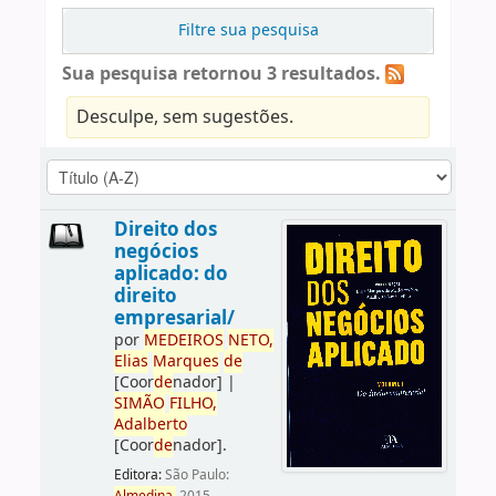
Filtre sua pesquisa
Sua pesquisa retornou 3 resultados.
Desculpe, sem sugestões.
Direito dos
negócios
aplicado: do
direito
empresarial/
por
ME
DE
IROS
NETO,
Elias
Marques
de
[Coor
de
nador]
|
SIMÃO
FILHO,
Adalberto
[Coor
de
nador]
.
Editora:
São Paulo: