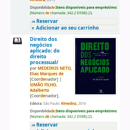
Almedina,
2015
Disponibilida
de
:
Itens disponíveis para empréstimo:
[
Número
de
chamada:
342.2 D598
]
(2).
Reservar
Adicionar ao seu carrinho
Direito dos
negócios
aplicado: do
direito
processual/
por
ME
DE
IROS
NETO,
Elias
Marques
de
[Coor
de
nador]
|
SIMÃO
FILHO,
Adalberto
[Coor
de
nador]
.
Editora:
São Paulo:
Almedina,
2016
Disponibilida
de
:
Itens disponíveis para empréstimo:
[
Número
de
chamada:
342.2 D598
]
(2).
Reservar