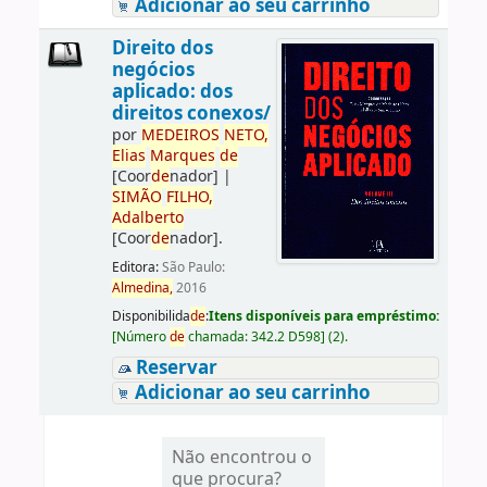
Adicionar ao seu carrinho
Direito dos
negócios
aplicado: dos
direitos conexos/
por
ME
DE
IROS
NETO,
Elias
Marques
de
[Coor
de
nador]
|
SIMÃO
FILHO,
Adalberto
[Coor
de
nador]
.
Editora:
São Paulo:
Almedina,
2016
Disponibilida
de
:
Itens disponíveis para empréstimo:
[
Número
de
chamada:
342.2 D598
]
(2).
Reservar
Adicionar ao seu carrinho
Não encontrou o
que procura?