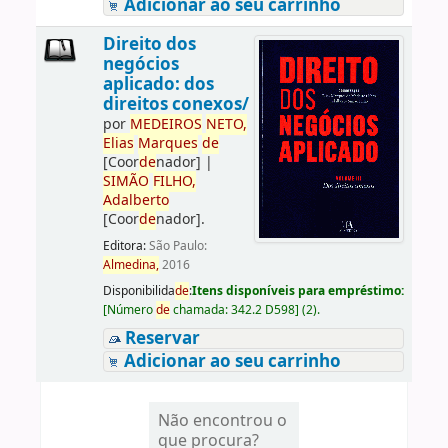
Adicionar ao seu carrinho
Direito dos
negócios
aplicado: dos
direitos conexos/
por
ME
DE
IROS
NETO,
Elias
Marques
de
[Coor
de
nador]
|
SIMÃO
FILHO,
Adalberto
[Coor
de
nador]
.
Editora:
São Paulo:
Almedina,
2016
Disponibilida
de
:
Itens disponíveis para empréstimo:
[
Número
de
chamada:
342.2 D598
]
(2).
Reservar
Adicionar ao seu carrinho
Não encontrou o
que procura?