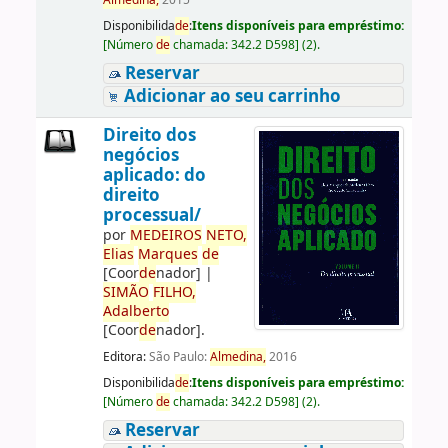
Almedina,
2015
Disponibilida
de
:
Itens disponíveis para empréstimo:
[
Número
de
chamada:
342.2 D598
]
(2).
Reservar
Adicionar ao seu carrinho
Direito dos
negócios
aplicado: do
direito
processual/
por
ME
DE
IROS
NETO,
Elias
Marques
de
[Coor
de
nador]
|
SIMÃO
FILHO,
Adalberto
[Coor
de
nador]
.
Editora:
São Paulo:
Almedina,
2016
Disponibilida
de
:
Itens disponíveis para empréstimo:
[
Número
de
chamada:
342.2 D598
]
(2).
Reservar