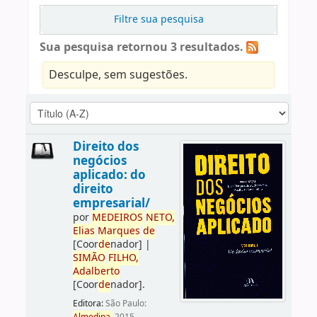
Filtre sua pesquisa
Sua pesquisa retornou 3 resultados.
Desculpe, sem sugestões.
Direito dos
negócios
aplicado: do
direito
empresarial/
por
ME
DE
IROS
NETO,
Elias
Marques
de
[Coor
de
nador]
|
SIMÃO
FILHO,
Adalberto
[Coor
de
nador]
.
Editora:
São Paulo: