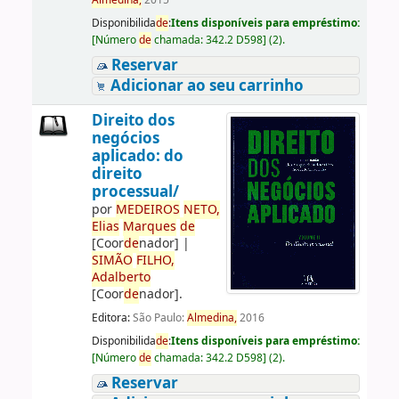
Almedina,
2015
Disponibilida
de
:
Itens disponíveis para empréstimo:
[
Número
de
chamada:
342.2 D598
]
(2).
Reservar
Adicionar ao seu carrinho
Direito dos
negócios
aplicado: do
direito
processual/
por
ME
DE
IROS
NETO,
Elias
Marques
de
[Coor
de
nador]
|
SIMÃO
FILHO,
Adalberto
[Coor
de
nador]
.
Editora:
São Paulo:
Almedina,
2016
Disponibilida
de
:
Itens disponíveis para empréstimo:
[
Número
de
chamada:
342.2 D598
]
(2).
Reservar