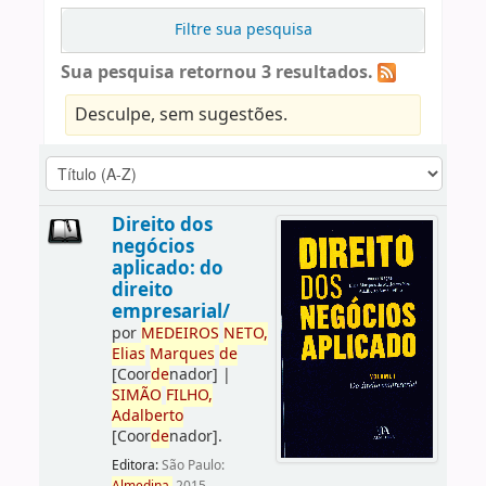
Filtre sua pesquisa
Sua pesquisa retornou 3 resultados.
Desculpe, sem sugestões.
Direito dos
negócios
aplicado: do
direito
empresarial/
por
ME
DE
IROS
NETO,
Elias
Marques
de
[Coor
de
nador]
|
SIMÃO
FILHO,
Adalberto
[Coor
de
nador]
.
Editora:
São Paulo: