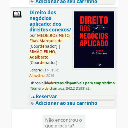
Adicionar ao seu carrinho
Direito dos
negócios
aplicado: dos
direitos conexos/
por
ME
DE
IROS
NETO,
Elias
Marques
de
[Coor
de
nador]
|
SIMÃO
FILHO,
Adalberto
[Coor
de
nador]
.
Editora:
São Paulo:
Almedina,
2016
Disponibilida
de
:
Itens disponíveis para empréstimo:
[
Número
de
chamada:
342.2 D598
]
(2).
Reservar
Adicionar ao seu carrinho
Não encontrou o
que procura?