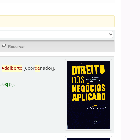
,
Adalberto
[Coor
de
nador]
.
D598
]
(2).