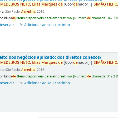
r
ME
DE
IROS
NETO,
Elias
Marques
de
[Coor
de
nador]
|
SIMÃO
FILHO
ora:
São Paulo:
Almedina,
2016
onibilida
de
:
Itens disponíveis para empréstimo:
[
Número
de
chamada:
342.2 
Reservar
Adicionar ao seu carrinho
eito dos negócios aplicado: dos direitos conexos/
r
ME
DE
IROS
NETO,
Elias
Marques
de
[Coor
de
nador]
|
SIMÃO
FILHO
ora:
São Paulo:
Almedina,
2016
onibilida
de
:
Itens disponíveis para empréstimo:
[
Número
de
chamada:
342.2 
Reservar
Adicionar ao seu carrinho