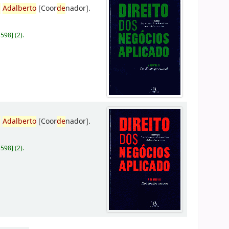
,
Adalberto
[Coor
de
nador]
.
D598
]
(2).
,
Adalberto
[Coor
de
nador]
.
D598
]
(2).