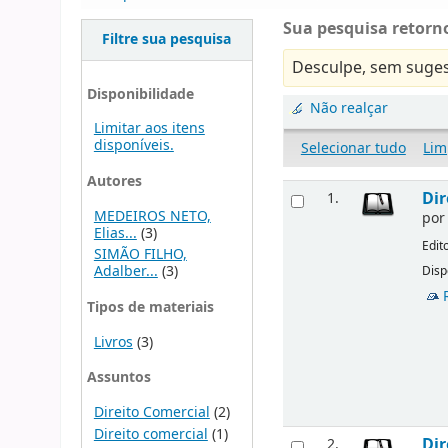
Sua pesquisa retorno
Filtre sua pesquisa
Desculpe, sem suges
Disponibilidade
Não realçar
Limitar aos itens
disponíveis.
Selecionar tudo
Lim
Autores
Dir
1.
MEDEIROS NETO,
po
Elias...
(3)
Edit
SIMÃO FILHO,
Adalber...
(3)
Disp
Tipos de materiais
Livros
(3)
Assuntos
Direito Comercial
(2)
Direito comercial
(1)
Dir
2.