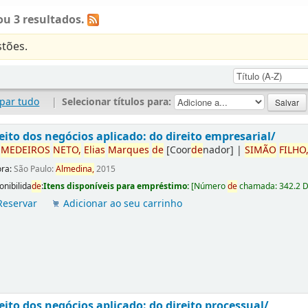
u 3 resultados.
tões.
par tudo
|
Selecionar títulos para:
eito dos negócios aplicado: do direito empresarial/
r
ME
DE
IROS
NETO,
Elias
Marques
de
[Coor
de
nador]
|
SIMÃO
FILHO
ora:
São Paulo:
Almedina,
2015
onibilida
de
:
Itens disponíveis para empréstimo:
[
Número
de
chamada:
342.2 
Reservar
Adicionar ao seu carrinho
eito dos negócios aplicado: do direito processual/