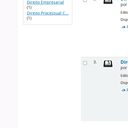
Direito Empresarial
po
(1)
Edit
Direito Processual C...
(1)
Disp
Dir
3.
po
Edit
Disp