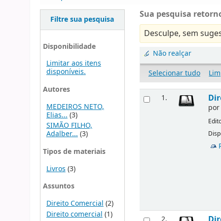
Sua pesquisa retorno
Filtre sua pesquisa
Desculpe, sem suges
Disponibilidade
Não realçar
Limitar aos itens
disponíveis.
Selecionar tudo
Lim
Autores
Dir
1.
MEDEIROS NETO,
po
Elias...
(3)
Edit
SIMÃO FILHO,
Adalber...
(3)
Disp
Tipos de materiais
Livros
(3)
Assuntos
Direito Comercial
(2)
Direito comercial
(1)
Dir
2.