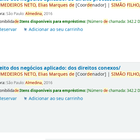
r
ME
DE
IROS
NETO,
Elias
Marques
de
[Coor
de
nador]
|
SIMÃO
FILHO
ora:
São Paulo:
Almedina,
2016
onibilida
de
:
Itens disponíveis para empréstimo:
[
Número
de
chamada:
342.2 
Reservar
Adicionar ao seu carrinho
eito dos negócios aplicado: dos direitos conexos/
r
ME
DE
IROS
NETO,
Elias
Marques
de
[Coor
de
nador]
|
SIMÃO
FILHO
ora:
São Paulo:
Almedina,
2016
onibilida
de
:
Itens disponíveis para empréstimo:
[
Número
de
chamada:
342.2 
Reservar
Adicionar ao seu carrinho