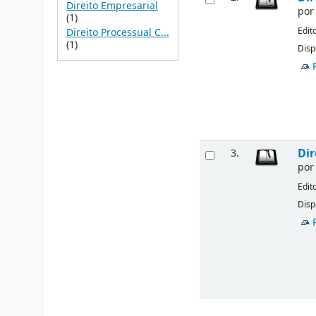
Direito Empresarial
po
(1)
Edit
Direito Processual C...
(1)
Disp
Dir
3.
po
Edit
Disp