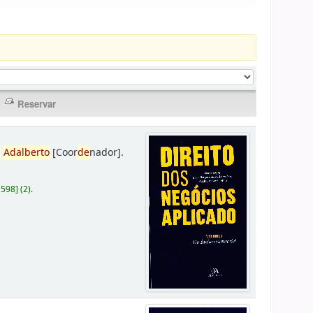
,
Adalberto
[Coor
de
nador]
.
D598
]
(2).