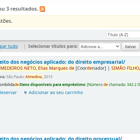
u 3 resultados.
tões.
par tudo
|
Selecionar títulos para:
eito dos negócios aplicado: do direito empresarial/
r
ME
DE
IROS
NETO,
Elias
Marques
de
[Coor
de
nador]
|
SIMÃO
FILHO
ora:
São Paulo:
Almedina,
2015
onibilida
de
:
Itens disponíveis para empréstimo:
[
Número
de
chamada:
342.2 
Reservar
Adicionar ao seu carrinho
eito dos negócios aplicado: do direito processual/