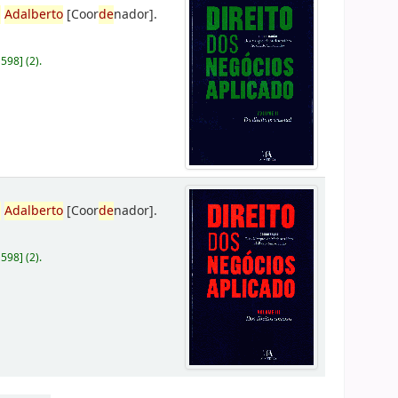
,
Adalberto
[Coor
de
nador]
.
D598
]
(2).
,
Adalberto
[Coor
de
nador]
.
D598
]
(2).