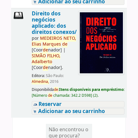
Adicionar ao seu carrinho
Direito dos
negócios
aplicado: dos
direitos conexos/
por
ME
DE
IROS
NETO,
Elias
Marques
de
[Coor
de
nador]
|
SIMÃO
FILHO,
Adalberto
[Coor
de
nador]
.
Editora:
São Paulo:
Almedina,
2016
Disponibilida
de
:
Itens disponíveis para empréstimo:
[
Número
de
chamada:
342.2 D598
]
(2).
Reservar
Adicionar ao seu carrinho
Não encontrou o
que procura?