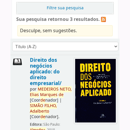
Filtre sua pesquisa
Sua pesquisa retornou 3 resultados.
Desculpe, sem sugestões.
Direito dos
negócios
aplicado: do
direito
empresarial/
por
ME
DE
IROS
NETO,
Elias
Marques
de
[Coor
de
nador]
|
SIMÃO
FILHO,
Adalberto
[Coor
de
nador]
.
Editora:
São Paulo: