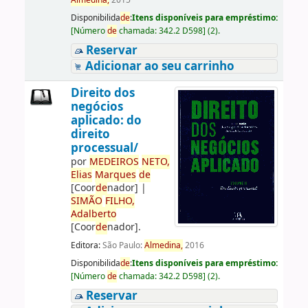
Almedina,
2015
Disponibilida
de
:
Itens disponíveis para empréstimo:
[
Número
de
chamada:
342.2 D598
]
(2).
Reservar
Adicionar ao seu carrinho
Direito dos
negócios
aplicado: do
direito
processual/
por
ME
DE
IROS
NETO,
Elias
Marques
de
[Coor
de
nador]
|
SIMÃO
FILHO,
Adalberto
[Coor
de
nador]
.
Editora:
São Paulo:
Almedina,
2016
Disponibilida
de
:
Itens disponíveis para empréstimo:
[
Número
de
chamada:
342.2 D598
]
(2).
Reservar