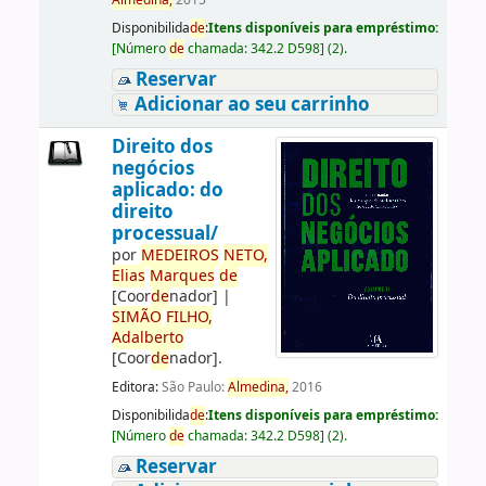
Almedina,
2015
Disponibilida
de
:
Itens disponíveis para empréstimo:
[
Número
de
chamada:
342.2 D598
]
(2).
Reservar
Adicionar ao seu carrinho
Direito dos
negócios
aplicado: do
direito
processual/
por
ME
DE
IROS
NETO,
Elias
Marques
de
[Coor
de
nador]
|
SIMÃO
FILHO,
Adalberto
[Coor
de
nador]
.
Editora:
São Paulo:
Almedina,
2016
Disponibilida
de
:
Itens disponíveis para empréstimo:
[
Número
de
chamada:
342.2 D598
]
(2).
Reservar