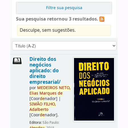
Filtre sua pesquisa
Sua pesquisa retornou 3 resultados.
Desculpe, sem sugestões.
Direito dos
negócios
aplicado: do
direito
empresarial/
por
ME
DE
IROS
NETO,
Elias
Marques
de
[Coor
de
nador]
|
SIMÃO
FILHO,
Adalberto
[Coor
de
nador]
.
Editora:
São Paulo: