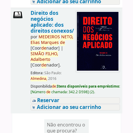
Adicionar ao seu carrinho
Direito dos
negócios
aplicado: dos
direitos conexos/
por
ME
DE
IROS
NETO,
Elias
Marques
de
[Coor
de
nador]
|
SIMÃO
FILHO,
Adalberto
[Coor
de
nador]
.
Editora:
São Paulo:
Almedina,
2016
Disponibilida
de
:
Itens disponíveis para empréstimo:
[
Número
de
chamada:
342.2 D598
]
(2).
Reservar
Adicionar ao seu carrinho
Não encontrou o
que procura?