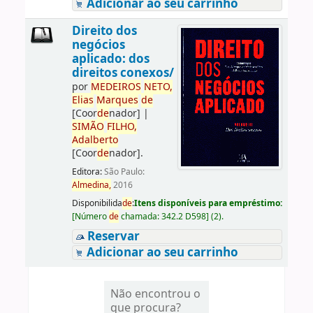
Adicionar ao seu carrinho
Direito dos
negócios
aplicado: dos
direitos conexos/
por
ME
DE
IROS
NETO,
Elias
Marques
de
[Coor
de
nador]
|
SIMÃO
FILHO,
Adalberto
[Coor
de
nador]
.
Editora:
São Paulo:
Almedina,
2016
Disponibilida
de
:
Itens disponíveis para empréstimo:
[
Número
de
chamada:
342.2 D598
]
(2).
Reservar
Adicionar ao seu carrinho
Não encontrou o
que procura?