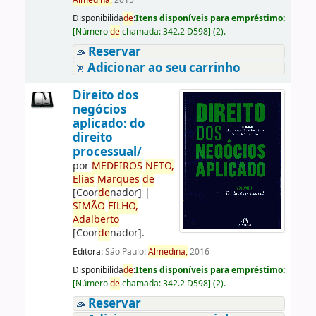
Almedina,
2015
Disponibilida
de
:
Itens disponíveis para empréstimo:
[
Número
de
chamada:
342.2 D598
]
(2).
Reservar
Adicionar ao seu carrinho
Direito dos
negócios
aplicado: do
direito
processual/
por
ME
DE
IROS
NETO,
Elias
Marques
de
[Coor
de
nador]
|
SIMÃO
FILHO,
Adalberto
[Coor
de
nador]
.
Editora:
São Paulo:
Almedina,
2016
Disponibilida
de
:
Itens disponíveis para empréstimo:
[
Número
de
chamada:
342.2 D598
]
(2).
Reservar