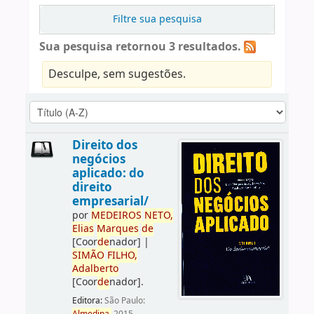
Filtre sua pesquisa
Sua pesquisa retornou 3 resultados.
Desculpe, sem sugestões.
Direito dos
negócios
aplicado: do
direito
empresarial/
por
ME
DE
IROS
NETO,
Elias
Marques
de
[Coor
de
nador]
|
SIMÃO
FILHO,
Adalberto
[Coor
de
nador]
.
Editora:
São Paulo: