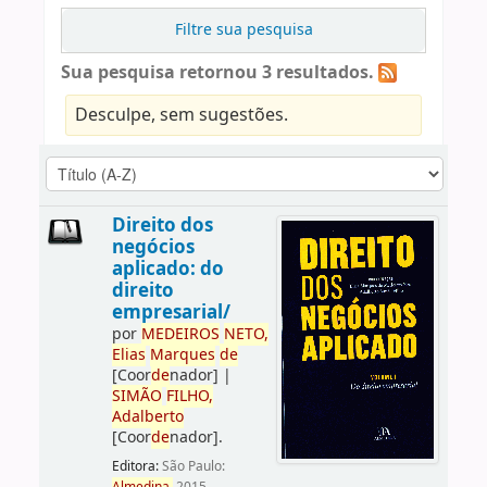
Filtre sua pesquisa
Sua pesquisa retornou 3 resultados.
Desculpe, sem sugestões.
Direito dos
negócios
aplicado: do
direito
empresarial/
por
ME
DE
IROS
NETO,
Elias
Marques
de
[Coor
de
nador]
|
SIMÃO
FILHO,
Adalberto
[Coor
de
nador]
.
Editora:
São Paulo: