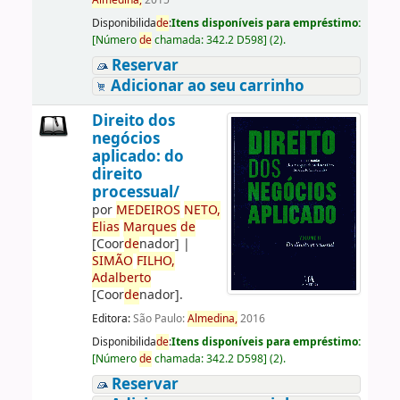
Almedina,
2015
Disponibilida
de
:
Itens disponíveis para empréstimo:
[
Número
de
chamada:
342.2 D598
]
(2).
Reservar
Adicionar ao seu carrinho
Direito dos
negócios
aplicado: do
direito
processual/
por
ME
DE
IROS
NETO,
Elias
Marques
de
[Coor
de
nador]
|
SIMÃO
FILHO,
Adalberto
[Coor
de
nador]
.
Editora:
São Paulo:
Almedina,
2016
Disponibilida
de
:
Itens disponíveis para empréstimo:
[
Número
de
chamada:
342.2 D598
]
(2).
Reservar