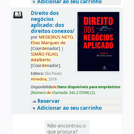
Adicionar ao seu carrinho
Direito dos
negócios
aplicado: dos
direitos conexos/
por
ME
DE
IROS
NETO,
Elias
Marques
de
[Coor
de
nador]
|
SIMÃO
FILHO,
Adalberto
[Coor
de
nador]
.
Editora:
São Paulo:
Almedina,
2016
Disponibilida
de
:
Itens disponíveis para empréstimo:
[
Número
de
chamada:
342.2 D598
]
(2).
Reservar
Adicionar ao seu carrinho
Não encontrou o
que procura?