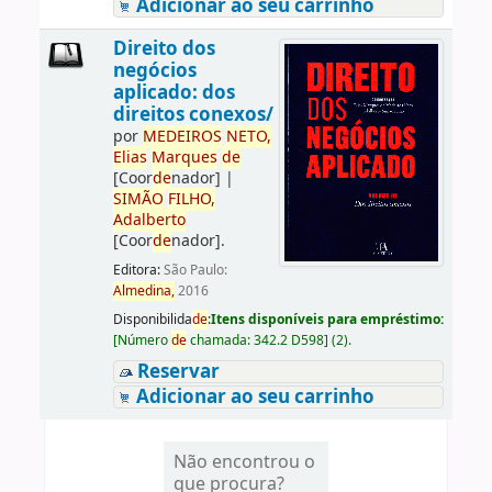
Adicionar ao seu carrinho
Direito dos
negócios
aplicado: dos
direitos conexos/
por
ME
DE
IROS
NETO,
Elias
Marques
de
[Coor
de
nador]
|
SIMÃO
FILHO,
Adalberto
[Coor
de
nador]
.
Editora:
São Paulo:
Almedina,
2016
Disponibilida
de
:
Itens disponíveis para empréstimo:
[
Número
de
chamada:
342.2 D598
]
(2).
Reservar
Adicionar ao seu carrinho
Não encontrou o
que procura?