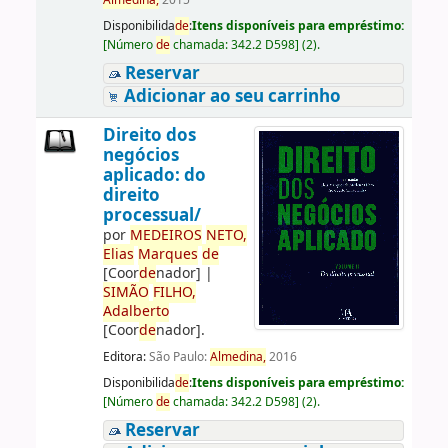
Almedina,
2015
Disponibilida
de
:
Itens disponíveis para empréstimo:
[
Número
de
chamada:
342.2 D598
]
(2).
Reservar
Adicionar ao seu carrinho
Direito dos
negócios
aplicado: do
direito
processual/
por
ME
DE
IROS
NETO,
Elias
Marques
de
[Coor
de
nador]
|
SIMÃO
FILHO,
Adalberto
[Coor
de
nador]
.
Editora:
São Paulo:
Almedina,
2016
Disponibilida
de
:
Itens disponíveis para empréstimo:
[
Número
de
chamada:
342.2 D598
]
(2).
Reservar