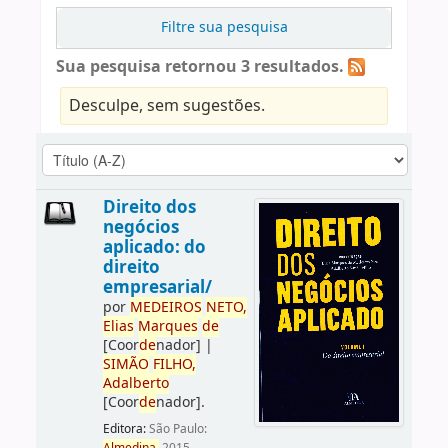
Filtre sua pesquisa
Sua pesquisa retornou 3 resultados.
Desculpe, sem sugestões.
Direito dos
negócios
aplicado: do
direito
empresarial/
por
ME
DE
IROS
NETO,
Elias
Marques
de
[Coor
de
nador]
|
SIMÃO
FILHO,
Adalberto
[Coor
de
nador]
.
Editora:
São Paulo: