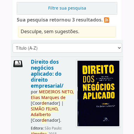
Filtre sua pesquisa
Sua pesquisa retornou 3 resultados.
Desculpe, sem sugestões.
Direito dos
negócios
aplicado: do
direito
empresarial/
por
ME
DE
IROS
NETO,
Elias
Marques
de
[Coor
de
nador]
|
SIMÃO
FILHO,
Adalberto
[Coor
de
nador]
.
Editora:
São Paulo: