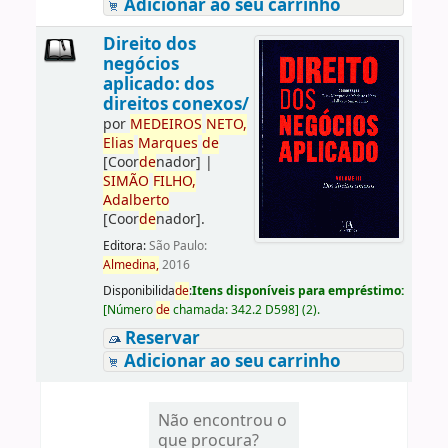
Adicionar ao seu carrinho
Direito dos
negócios
aplicado: dos
direitos conexos/
por
ME
DE
IROS
NETO,
Elias
Marques
de
[Coor
de
nador]
|
SIMÃO
FILHO,
Adalberto
[Coor
de
nador]
.
Editora:
São Paulo:
Almedina,
2016
Disponibilida
de
:
Itens disponíveis para empréstimo:
[
Número
de
chamada:
342.2 D598
]
(2).
Reservar
Adicionar ao seu carrinho
Não encontrou o
que procura?