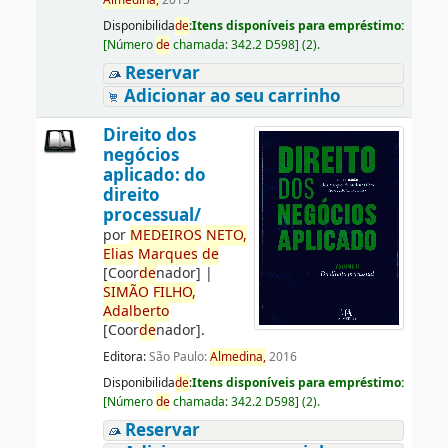
Almedina,
2015
Disponibilida
de
:
Itens disponíveis para empréstimo:
[
Número
de
chamada:
342.2 D598
]
(2).
Reservar
Adicionar ao seu carrinho
Direito dos
negócios
aplicado: do
direito
processual/
por
ME
DE
IROS
NETO,
Elias
Marques
de
[Coor
de
nador]
|
SIMÃO
FILHO,
Adalberto
[Coor
de
nador]
.
Editora:
São Paulo:
Almedina,
2016
Disponibilida
de
:
Itens disponíveis para empréstimo:
[
Número
de
chamada:
342.2 D598
]
(2).
Reservar