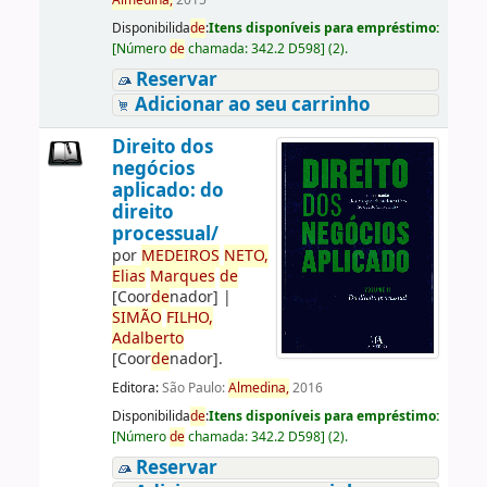
Almedina,
2015
Disponibilida
de
:
Itens disponíveis para empréstimo:
[
Número
de
chamada:
342.2 D598
]
(2).
Reservar
Adicionar ao seu carrinho
Direito dos
negócios
aplicado: do
direito
processual/
por
ME
DE
IROS
NETO,
Elias
Marques
de
[Coor
de
nador]
|
SIMÃO
FILHO,
Adalberto
[Coor
de
nador]
.
Editora:
São Paulo:
Almedina,
2016
Disponibilida
de
:
Itens disponíveis para empréstimo:
[
Número
de
chamada:
342.2 D598
]
(2).
Reservar