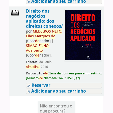
Adicionar ao seu carrinho
Direito dos
negócios
aplicado: dos
direitos conexos/
por
ME
DE
IROS
NETO,
Elias
Marques
de
[Coor
de
nador]
|
SIMÃO
FILHO,
Adalberto
[Coor
de
nador]
.
Editora:
São Paulo:
Almedina,
2016
Disponibilida
de
:
Itens disponíveis para empréstimo:
[
Número
de
chamada:
342.2 D598
]
(2).
Reservar
Adicionar ao seu carrinho
Não encontrou o
que procura?