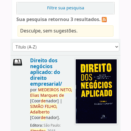
Filtre sua pesquisa
Sua pesquisa retornou 3 resultados.
Desculpe, sem sugestões.
Direito dos
negócios
aplicado: do
direito
empresarial/
por
ME
DE
IROS
NETO,
Elias
Marques
de
[Coor
de
nador]
|
SIMÃO
FILHO,
Adalberto
[Coor
de
nador]
.
Editora:
São Paulo: