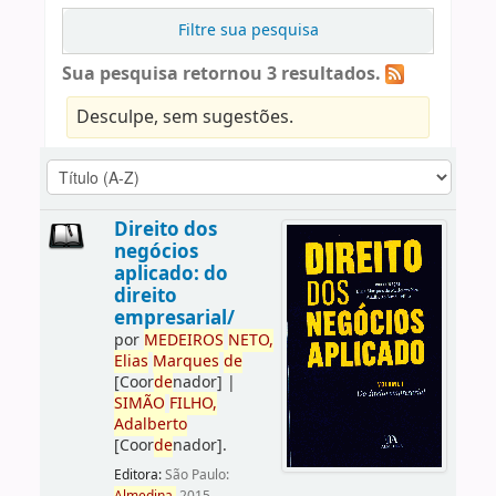
Filtre sua pesquisa
Sua pesquisa retornou 3 resultados.
Desculpe, sem sugestões.
Direito dos
negócios
aplicado: do
direito
empresarial/
por
ME
DE
IROS
NETO,
Elias
Marques
de
[Coor
de
nador]
|
SIMÃO
FILHO,
Adalberto
[Coor
de
nador]
.
Editora:
São Paulo: