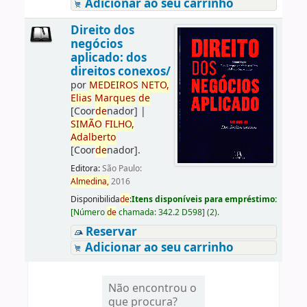
Adicionar ao seu carrinho
Direito dos
negócios
aplicado: dos
direitos conexos/
por
ME
DE
IROS
NETO,
Elias
Marques
de
[Coor
de
nador]
|
SIMÃO
FILHO,
Adalberto
[Coor
de
nador]
.
Editora:
São Paulo:
Almedina,
2016
Disponibilida
de
:
Itens disponíveis para empréstimo:
[
Número
de
chamada:
342.2 D598
]
(2).
Reservar
Adicionar ao seu carrinho
Não encontrou o
que procura?