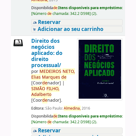
Almedina,
2015
Disponibilida
de
:
Itens disponíveis para empréstimo:
[
Número
de
chamada:
342.2 D598
]
(2).
Reservar
Adicionar ao seu carrinho
Direito dos
negócios
aplicado: do
direito
processual/
por
ME
DE
IROS
NETO,
Elias
Marques
de
[Coor
de
nador]
|
SIMÃO
FILHO,
Adalberto
[Coor
de
nador]
.
Editora:
São Paulo:
Almedina,
2016
Disponibilida
de
:
Itens disponíveis para empréstimo:
[
Número
de
chamada:
342.2 D598
]
(2).
Reservar