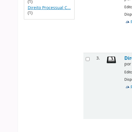
(1)
Edit
Direito Processual C...
(1)
Disp
Dir
3.
po
Edit
Disp