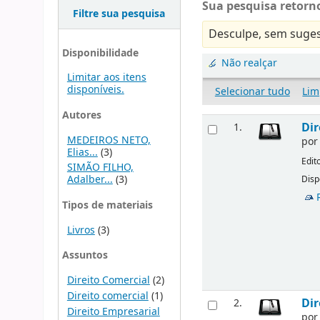
Sua pesquisa retorno
Filtre sua pesquisa
Desculpe, sem suges
Disponibilidade
Não realçar
Limitar aos itens
disponíveis.
Selecionar tudo
Lim
Autores
Dir
1.
MEDEIROS NETO,
po
Elias...
(3)
Edit
SIMÃO FILHO,
Adalber...
(3)
Disp
Tipos de materiais
Livros
(3)
Assuntos
Direito Comercial
(2)
Direito comercial
(1)
Dir
2.
Direito Empresarial
po