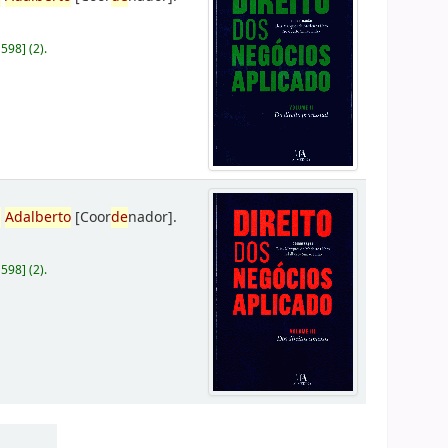
D598
]
(2).
,
Adalberto
[Coor
de
nador]
.
D598
]
(2).