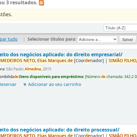
u 3 resultados.
tões.
par tudo
|
Selecionar títulos para:
eito dos negócios aplicado: do direito empresarial/
r
ME
DE
IROS
NETO,
Elias
Marques
de
[Coor
de
nador]
|
SIMÃO
FILHO
ora:
São Paulo:
Almedina,
2015
onibilida
de
:
Itens disponíveis para empréstimo:
[
Número
de
chamada:
342.2 
Reservar
Adicionar ao seu carrinho
eito dos negócios aplicado: do direito processual/
r
ME
DE
IROS
NETO,
Elias
Marques
de
[Coor
de
nador]
|
SIMÃO
FILHO