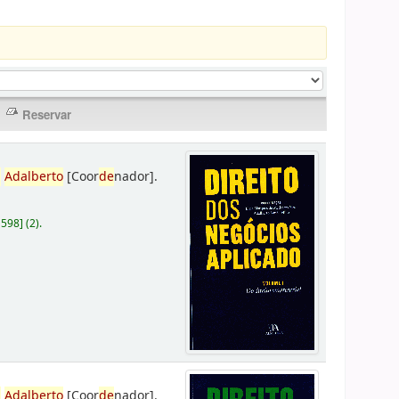
,
Adalberto
[Coor
de
nador]
.
D598
]
(2).
,
Adalberto
[Coor
de
nador]
.