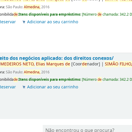
ora:
São Paulo:
Almedina,
2016
onibilida
de
:
Itens disponíveis para empréstimo:
[
Número
de
chamada:
342.2 
Reservar
Adicionar ao seu carrinho
eito dos negócios aplicado: dos direitos conexos/
r
ME
DE
IROS
NETO,
Elias
Marques
de
[Coor
de
nador]
|
SIMÃO
FILHO
ora:
São Paulo:
Almedina,
2016
onibilida
de
:
Itens disponíveis para empréstimo:
[
Número
de
chamada:
342.2 
Reservar
Adicionar ao seu carrinho
Não encontrou o que procura?