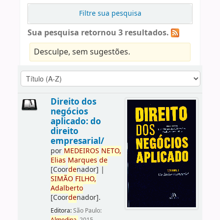
Filtre sua pesquisa
Sua pesquisa retornou 3 resultados.
Desculpe, sem sugestões.
Direito dos
negócios
aplicado: do
direito
empresarial/
por
ME
DE
IROS
NETO,
Elias
Marques
de
[Coor
de
nador]
|
SIMÃO
FILHO,
Adalberto
[Coor
de
nador]
.
Editora:
São Paulo: