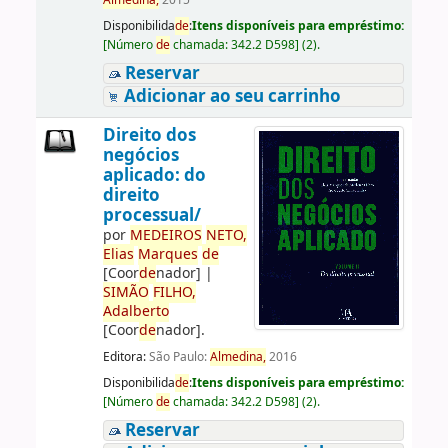
Almedina,
2015
Disponibilida
de
:
Itens disponíveis para empréstimo:
[
Número
de
chamada:
342.2 D598
]
(2).
Reservar
Adicionar ao seu carrinho
Direito dos
negócios
aplicado: do
direito
processual/
por
ME
DE
IROS
NETO,
Elias
Marques
de
[Coor
de
nador]
|
SIMÃO
FILHO,
Adalberto
[Coor
de
nador]
.
Editora:
São Paulo:
Almedina,
2016
Disponibilida
de
:
Itens disponíveis para empréstimo:
[
Número
de
chamada:
342.2 D598
]
(2).
Reservar