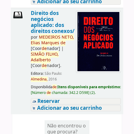
Adicionar ao seu carrinho
Direito dos
negócios
aplicado: dos
direitos conexos/
por
ME
DE
IROS
NETO,
Elias
Marques
de
[Coor
de
nador]
|
SIMÃO
FILHO,
Adalberto
[Coor
de
nador]
.
Editora:
São Paulo:
Almedina,
2016
Disponibilida
de
:
Itens disponíveis para empréstimo:
[
Número
de
chamada:
342.2 D598
]
(2).
Reservar
Adicionar ao seu carrinho
Não encontrou o
que procura?