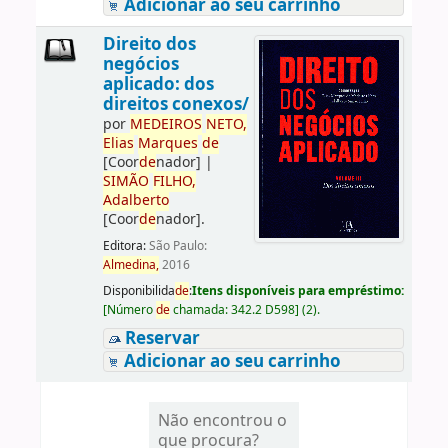
Adicionar ao seu carrinho
Direito dos
negócios
aplicado: dos
direitos conexos/
por
ME
DE
IROS
NETO,
Elias
Marques
de
[Coor
de
nador]
|
SIMÃO
FILHO,
Adalberto
[Coor
de
nador]
.
Editora:
São Paulo:
Almedina,
2016
Disponibilida
de
:
Itens disponíveis para empréstimo:
[
Número
de
chamada:
342.2 D598
]
(2).
Reservar
Adicionar ao seu carrinho
Não encontrou o
que procura?