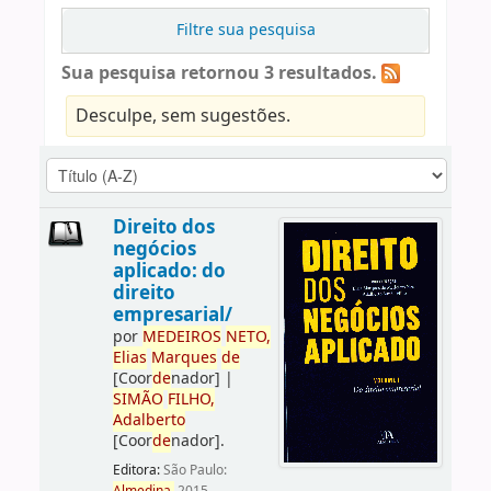
Filtre sua pesquisa
Sua pesquisa retornou 3 resultados.
Desculpe, sem sugestões.
Direito dos
negócios
aplicado: do
direito
empresarial/
por
ME
DE
IROS
NETO,
Elias
Marques
de
[Coor
de
nador]
|
SIMÃO
FILHO,
Adalberto
[Coor
de
nador]
.
Editora:
São Paulo: