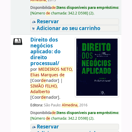
Almedina,
2015
Disponibilida
de
:
Itens disponíveis para empréstimo:
[
Número
de
chamada:
342.2 D598
]
(2).
Reservar
Adicionar ao seu carrinho
Direito dos
negócios
aplicado: do
direito
processual/
por
ME
DE
IROS
NETO,
Elias
Marques
de
[Coor
de
nador]
|
SIMÃO
FILHO,
Adalberto
[Coor
de
nador]
.
Editora:
São Paulo:
Almedina,
2016
Disponibilida
de
:
Itens disponíveis para empréstimo:
[
Número
de
chamada:
342.2 D598
]
(2).
Reservar