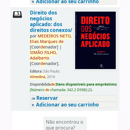
Adicionar ao seu carrinho
Direito dos
negócios
aplicado: dos
direitos conexos/
por
ME
DE
IROS
NETO,
Elias
Marques
de
[Coor
de
nador]
|
SIMÃO
FILHO,
Adalberto
[Coor
de
nador]
.
Editora:
São Paulo:
Almedina,
2016
Disponibilida
de
:
Itens disponíveis para empréstimo:
[
Número
de
chamada:
342.2 D598
]
(2).
Reservar
Adicionar ao seu carrinho
Não encontrou o
que procura?