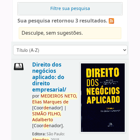
Filtre sua pesquisa
Sua pesquisa retornou 3 resultados.
Desculpe, sem sugestões.
Direito dos
negócios
aplicado: do
direito
empresarial/
por
ME
DE
IROS
NETO,
Elias
Marques
de
[Coor
de
nador]
|
SIMÃO
FILHO,
Adalberto
[Coor
de
nador]
.
Editora:
São Paulo: