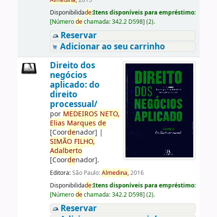
Almedina,
2015
Disponibilida
de
:
Itens disponíveis para empréstimo:
[
Número
de
chamada:
342.2 D598
]
(2).
Reservar
Adicionar ao seu carrinho
Direito dos
negócios
aplicado: do
direito
processual/
por
ME
DE
IROS
NETO,
Elias
Marques
de
[Coor
de
nador]
|
SIMÃO
FILHO,
Adalberto
[Coor
de
nador]
.
Editora:
São Paulo:
Almedina,
2016
Disponibilida
de
:
Itens disponíveis para empréstimo:
[
Número
de
chamada:
342.2 D598
]
(2).
Reservar