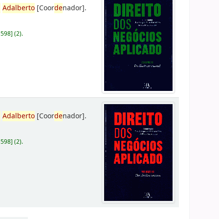
,
Adalberto
[Coor
de
nador]
.
D598
]
(2).
,
Adalberto
[Coor
de
nador]
.
D598
]
(2).