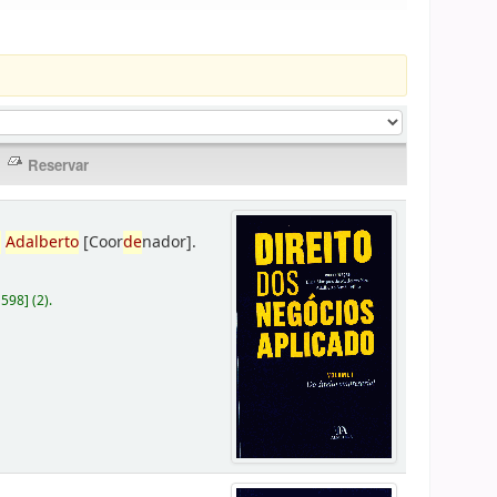
,
Adalberto
[Coor
de
nador]
.
D598
]
(2).