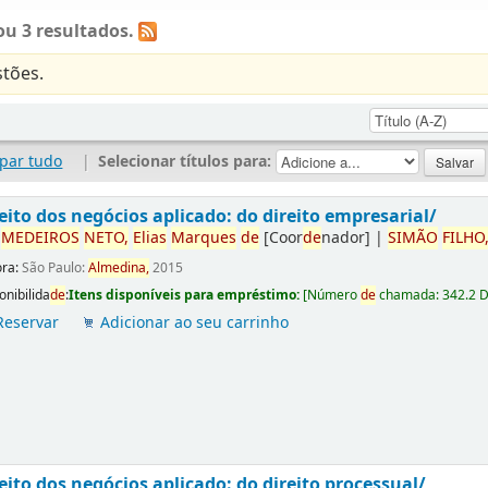
u 3 resultados.
tões.
par tudo
|
Selecionar títulos para:
eito dos negócios aplicado: do direito empresarial/
r
ME
DE
IROS
NETO,
Elias
Marques
de
[Coor
de
nador]
|
SIMÃO
FILHO
ora:
São Paulo:
Almedina,
2015
onibilida
de
:
Itens disponíveis para empréstimo:
[
Número
de
chamada:
342.2 
Reservar
Adicionar ao seu carrinho
eito dos negócios aplicado: do direito processual/