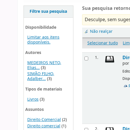
Sua pesquisa retorno
Filtre sua pesquisa
Desculpe, sem suges
Disponibilidade
Não realçar
Limitar aos itens
disponíveis.
Selecionar tudo
Lim
Autores
Dir
1.
MEDEIROS NETO,
po
Elias...
(3)
Edit
SIMÃO FILHO,
Adalber...
(3)
Disp
Tipos de materiais
Livros
(3)
Assuntos
Direito Comercial
(2)
Direito comercial
(1)
Dir
2.