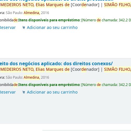
r
ME
DE
IROS
NETO,
Elias
Marques
de
[Coor
de
nador]
|
SIMÃO
FILHO
ora:
São Paulo:
Almedina,
2016
onibilida
de
:
Itens disponíveis para empréstimo:
[
Número
de
chamada:
342.2 
Reservar
Adicionar ao seu carrinho
eito dos negócios aplicado: dos direitos conexos/
r
ME
DE
IROS
NETO,
Elias
Marques
de
[Coor
de
nador]
|
SIMÃO
FILHO
ora:
São Paulo:
Almedina,
2016
onibilida
de
:
Itens disponíveis para empréstimo:
[
Número
de
chamada:
342.2 
Reservar
Adicionar ao seu carrinho