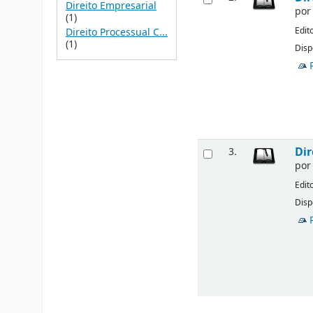
Direito Empresarial
po
(1)
Edit
Direito Processual C...
(1)
Disp
Dir
3.
po
Edit
Disp