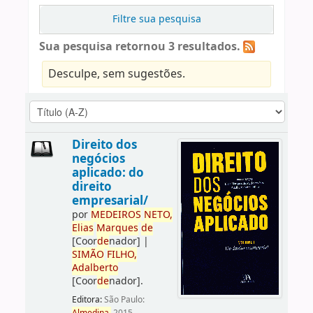
Filtre sua pesquisa
Sua pesquisa retornou 3 resultados.
Desculpe, sem sugestões.
Direito dos
negócios
aplicado: do
direito
empresarial/
por
ME
DE
IROS
NETO,
Elias
Marques
de
[Coor
de
nador]
|
SIMÃO
FILHO,
Adalberto
[Coor
de
nador]
.
Editora:
São Paulo: