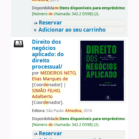
Almedina,
2015
Disponibilida
de
:
Itens disponíveis para empréstimo:
[
Número
de
chamada:
342.2 D598
]
(2).
Reservar
Adicionar ao seu carrinho
Direito dos
negócios
aplicado: do
direito
processual/
por
ME
DE
IROS
NETO,
Elias
Marques
de
[Coor
de
nador]
|
SIMÃO
FILHO,
Adalberto
[Coor
de
nador]
.
Editora:
São Paulo:
Almedina,
2016
Disponibilida
de
:
Itens disponíveis para empréstimo:
[
Número
de
chamada:
342.2 D598
]
(2).
Reservar