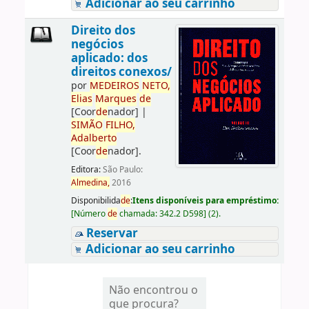
Adicionar ao seu carrinho
Direito dos
negócios
aplicado: dos
direitos conexos/
por
ME
DE
IROS
NETO,
Elias
Marques
de
[Coor
de
nador]
|
SIMÃO
FILHO,
Adalberto
[Coor
de
nador]
.
Editora:
São Paulo:
Almedina,
2016
Disponibilida
de
:
Itens disponíveis para empréstimo:
[
Número
de
chamada:
342.2 D598
]
(2).
Reservar
Adicionar ao seu carrinho
Não encontrou o
que procura?