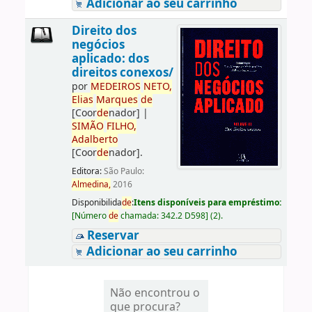
Adicionar ao seu carrinho
Direito dos
negócios
aplicado: dos
direitos conexos/
por
ME
DE
IROS
NETO,
Elias
Marques
de
[Coor
de
nador]
|
SIMÃO
FILHO,
Adalberto
[Coor
de
nador]
.
Editora:
São Paulo:
Almedina,
2016
Disponibilida
de
:
Itens disponíveis para empréstimo:
[
Número
de
chamada:
342.2 D598
]
(2).
Reservar
Adicionar ao seu carrinho
Não encontrou o
que procura?