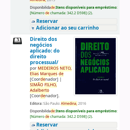
Almedina,
2015
Disponibilida
de
:
Itens disponíveis para empréstimo:
[
Número
de
chamada:
342.2 D598
]
(2).
Reservar
Adicionar ao seu carrinho
Direito dos
negócios
aplicado: do
direito
processual/
por
ME
DE
IROS
NETO,
Elias
Marques
de
[Coor
de
nador]
|
SIMÃO
FILHO,
Adalberto
[Coor
de
nador]
.
Editora:
São Paulo:
Almedina,
2016
Disponibilida
de
:
Itens disponíveis para empréstimo:
[
Número
de
chamada:
342.2 D598
]
(2).
Reservar