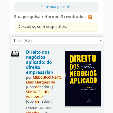
Filtre sua pesquisa
Sua pesquisa retornou 3 resultados.
Desculpe, sem sugestões.
Direito dos
negócios
aplicado: do
direito
empresarial/
por
ME
DE
IROS
NETO,
Elias
Marques
de
[Coor
de
nador]
|
SIMÃO
FILHO,
Adalberto
[Coor
de
nador]
.
Editora:
São Paulo: