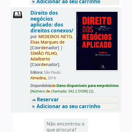
Adicionar ao seu carrinho
Direito dos
negócios
aplicado: dos
direitos conexos/
por
ME
DE
IROS
NETO,
Elias
Marques
de
[Coor
de
nador]
|
SIMÃO
FILHO,
Adalberto
[Coor
de
nador]
.
Editora:
São Paulo:
Almedina,
2016
Disponibilida
de
:
Itens disponíveis para empréstimo:
[
Número
de
chamada:
342.2 D598
]
(2).
Reservar
Adicionar ao seu carrinho
Não encontrou o
que procura?