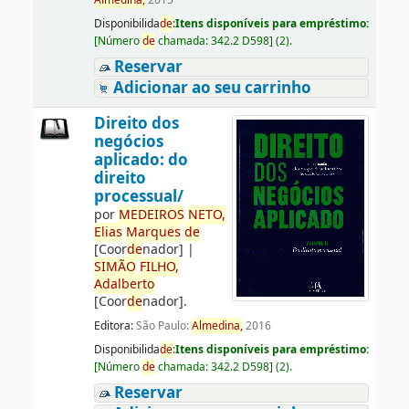
Almedina,
2015
Disponibilida
de
:
Itens disponíveis para empréstimo:
[
Número
de
chamada:
342.2 D598
]
(2).
Reservar
Adicionar ao seu carrinho
Direito dos
negócios
aplicado: do
direito
processual/
por
ME
DE
IROS
NETO,
Elias
Marques
de
[Coor
de
nador]
|
SIMÃO
FILHO,
Adalberto
[Coor
de
nador]
.
Editora:
São Paulo:
Almedina,
2016
Disponibilida
de
:
Itens disponíveis para empréstimo:
[
Número
de
chamada:
342.2 D598
]
(2).
Reservar