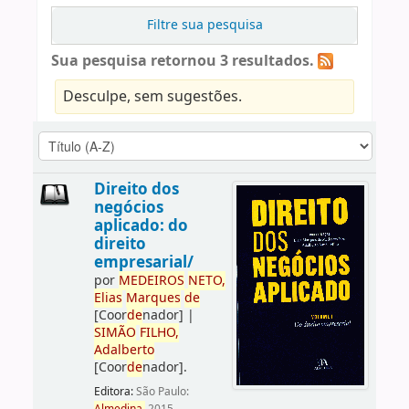
Filtre sua pesquisa
Sua pesquisa retornou 3 resultados.
Desculpe, sem sugestões.
Direito dos
negócios
aplicado: do
direito
empresarial/
por
ME
DE
IROS
NETO,
Elias
Marques
de
[Coor
de
nador]
|
SIMÃO
FILHO,
Adalberto
[Coor
de
nador]
.
Editora:
São Paulo: