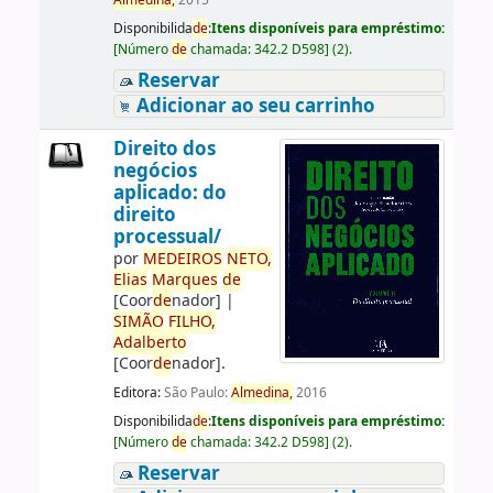
Almedina,
2015
Disponibilida
de
:
Itens disponíveis para empréstimo:
[
Número
de
chamada:
342.2 D598
]
(2).
Reservar
Adicionar ao seu carrinho
Direito dos
negócios
aplicado: do
direito
processual/
por
ME
DE
IROS
NETO,
Elias
Marques
de
[Coor
de
nador]
|
SIMÃO
FILHO,
Adalberto
[Coor
de
nador]
.
Editora:
São Paulo:
Almedina,
2016
Disponibilida
de
:
Itens disponíveis para empréstimo:
[
Número
de
chamada:
342.2 D598
]
(2).
Reservar