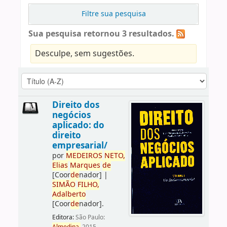
Filtre sua pesquisa
Sua pesquisa retornou 3 resultados.
Desculpe, sem sugestões.
Direito dos
negócios
aplicado: do
direito
empresarial/
por
ME
DE
IROS
NETO,
Elias
Marques
de
[Coor
de
nador]
|
SIMÃO
FILHO,
Adalberto
[Coor
de
nador]
.
Editora:
São Paulo: