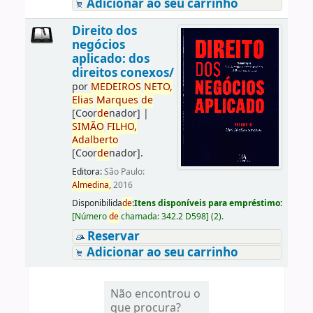
Adicionar ao seu carrinho
Direito dos
negócios
aplicado: dos
direitos conexos/
por
ME
DE
IROS
NETO,
Elias
Marques
de
[Coor
de
nador]
|
SIMÃO
FILHO,
Adalberto
[Coor
de
nador]
.
Editora:
São Paulo:
Almedina,
2016
Disponibilida
de
:
Itens disponíveis para empréstimo:
[
Número
de
chamada:
342.2 D598
]
(2).
Reservar
Adicionar ao seu carrinho
Não encontrou o
que procura?