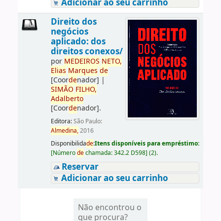
Adicionar ao seu carrinho
Direito dos
negócios
aplicado: dos
direitos conexos/
por
ME
DE
IROS
NETO,
Elias
Marques
de
[Coor
de
nador]
|
SIMÃO
FILHO,
Adalberto
[Coor
de
nador]
.
Editora:
São Paulo:
Almedina,
2016
Disponibilida
de
:
Itens disponíveis para empréstimo:
[
Número
de
chamada:
342.2 D598
]
(2).
Reservar
Adicionar ao seu carrinho
Não encontrou o
que procura?