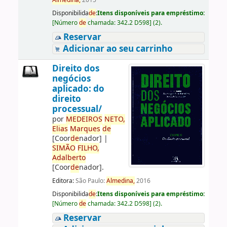
Almedina,
2015
Disponibilida
de
:
Itens disponíveis para empréstimo:
[
Número
de
chamada:
342.2 D598
]
(2).
Reservar
Adicionar ao seu carrinho
Direito dos
negócios
aplicado: do
direito
processual/
por
ME
DE
IROS
NETO,
Elias
Marques
de
[Coor
de
nador]
|
SIMÃO
FILHO,
Adalberto
[Coor
de
nador]
.
Editora:
São Paulo:
Almedina,
2016
Disponibilida
de
:
Itens disponíveis para empréstimo:
[
Número
de
chamada:
342.2 D598
]
(2).
Reservar