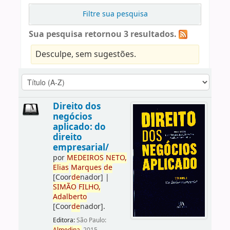
Filtre sua pesquisa
Sua pesquisa retornou 3 resultados.
Desculpe, sem sugestões.
Direito dos
negócios
aplicado: do
direito
empresarial/
por
ME
DE
IROS
NETO,
Elias
Marques
de
[Coor
de
nador]
|
SIMÃO
FILHO,
Adalberto
[Coor
de
nador]
.
Editora:
São Paulo: