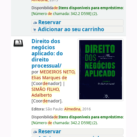
Almedina,
2015
Disponibilida
de
:
Itens disponíveis para empréstimo:
[
Número
de
chamada:
342.2 D598
]
(2).
Reservar
Adicionar ao seu carrinho
Direito dos
negócios
aplicado: do
direito
processual/
por
ME
DE
IROS
NETO,
Elias
Marques
de
[Coor
de
nador]
|
SIMÃO
FILHO,
Adalberto
[Coor
de
nador]
.
Editora:
São Paulo:
Almedina,
2016
Disponibilida
de
:
Itens disponíveis para empréstimo:
[
Número
de
chamada:
342.2 D598
]
(2).
Reservar