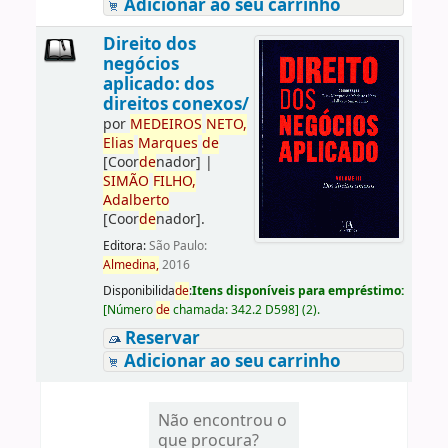
Adicionar ao seu carrinho
Direito dos
negócios
aplicado: dos
direitos conexos/
por
ME
DE
IROS
NETO,
Elias
Marques
de
[Coor
de
nador]
|
SIMÃO
FILHO,
Adalberto
[Coor
de
nador]
.
Editora:
São Paulo:
Almedina,
2016
Disponibilida
de
:
Itens disponíveis para empréstimo:
[
Número
de
chamada:
342.2 D598
]
(2).
Reservar
Adicionar ao seu carrinho
Não encontrou o
que procura?