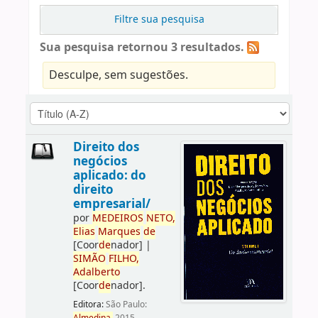
Filtre sua pesquisa
Sua pesquisa retornou 3 resultados.
Desculpe, sem sugestões.
Direito dos
negócios
aplicado: do
direito
empresarial/
por
ME
DE
IROS
NETO,
Elias
Marques
de
[Coor
de
nador]
|
SIMÃO
FILHO,
Adalberto
[Coor
de
nador]
.
Editora:
São Paulo: